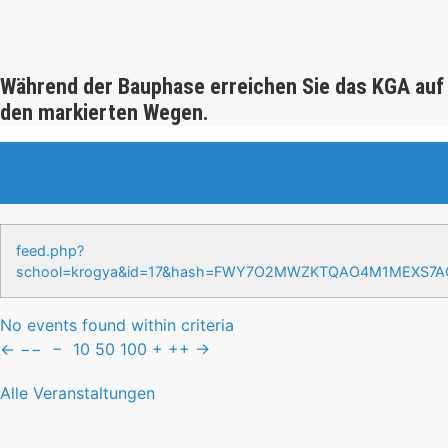
Während der Bauphase erreichen Sie das KGA auf
den markierten Wegen.
Veranstaltungen & Events
feed.php?
school=krogya&id=17&hash=FWY7O2MWZKTQAO4M1MEXS7
No events found within criteria
←
−−
−
10
50
100
+
++
→
Alle Veranstaltungen