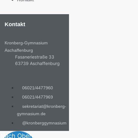
Kontakt
Kronberg-Gymnasium
Aschaffenburg
Fasaneriestraße 33
63739 Aschaffenburg
06021/4477960
06021/4477969
sekretariat@kronberg-
gymnasium.de
@kronberggymnasium
Nach Oben