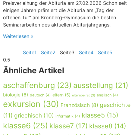
Preisverleihung der Abituria am 27.02.2026 Schon seit
einigen Jahren prämiert die Abituria am „Tag der
offenen Tür“ am Kronberg-Gymnasium die besten
Seminararbeiten des aktuellen Abiturjahrgangs.
Weiterlesen »
Seite
1
Seite
2
Seite
3
Seite
4
Seite
5
Ähnliche Artikel
aschaffenburg
(23)
ausstellung
(21)
biologie
(6)
eltern
(5)
deutsch
(4)
englisch
(4)
elternbeirat
(3)
exkursion
(30)
geschichte
Französisch
(8)
klasse5
(15)
(11)
griechisch
(10)
informatik
(4)
klasse6
(25)
klasse7
(17)
klasse8
(14)