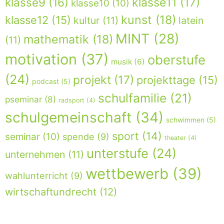
klasse9
(16)
klasse11
(17)
klasse10
(10)
kunst
(18)
klasse12
(15)
kultur
(11)
latein
MINT
(28)
mathematik
(18)
(11)
motivation
(37)
oberstufe
musik
(6)
(24)
projekt
(17)
projekttage
(15)
podcast
(5)
schulfamilie
(21)
pseminar
(8)
radsport
(4)
schulgemeinschaft
(34)
schwimmen
(5)
sport
(14)
seminar
(10)
spende
(9)
theater
(4)
unterstufe
(24)
unternehmen
(11)
wettbewerb
(39)
wahlunterricht
(9)
wirtschaftundrecht
(12)