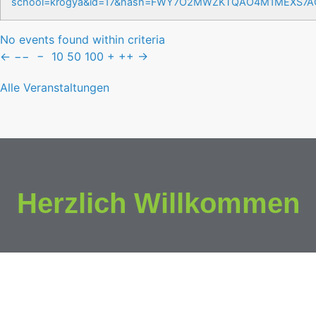
school=krogya&id=17&hash=FWY7O2MWZKTQAO4M1MEXS7
No events found within criteria
←
−−
−
10
50
100
+
++
→
Alle Veranstaltungen
Herzlich Willkommen