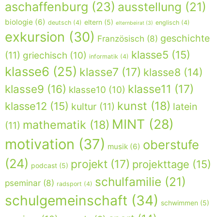
aschaffenburg
(23)
ausstellung
(21)
biologie
(6)
eltern
(5)
deutsch
(4)
englisch
(4)
elternbeirat
(3)
exkursion
(30)
geschichte
Französisch
(8)
klasse5
(15)
(11)
griechisch
(10)
informatik
(4)
klasse6
(25)
klasse7
(17)
klasse8
(14)
klasse9
(16)
klasse11
(17)
klasse10
(10)
kunst
(18)
klasse12
(15)
kultur
(11)
latein
MINT
(28)
mathematik
(18)
(11)
motivation
(37)
oberstufe
musik
(6)
(24)
projekt
(17)
projekttage
(15)
podcast
(5)
schulfamilie
(21)
pseminar
(8)
radsport
(4)
schulgemeinschaft
(34)
schwimmen
(5)