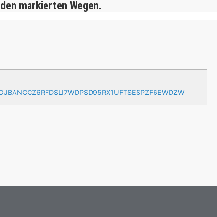
 den markierten Wegen.
AOJBANCCZ6RFDSLI7WDPSD95RX1UFTSESPZF6EWDZW