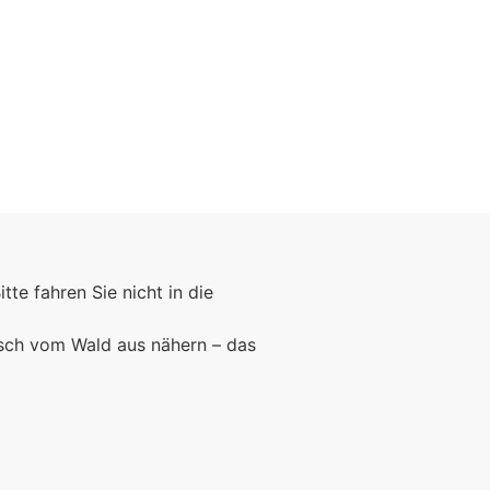
Foto: KGA CC BY NC
Bitte fahren Sie nicht in die
rsch vom Wald aus nähern – das