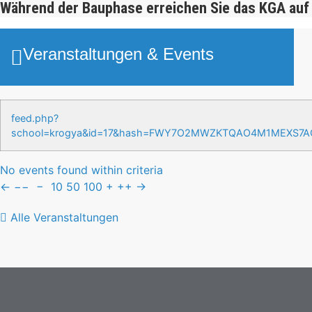
Während der Bauphase erreichen Sie das KGA auf
Veranstaltungen & Events
feed.php?
school=krogya&id=17&hash=FWY7O2MWZKTQAO4M1MEXS7
No events found within criteria
←
−−
−
10
50
100
+
++
→
Alle Veranstaltungen