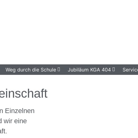
Weg durch die Schule
Jubiläum KGA 404
Servic
inschaft
n Einzelnen
 wir eine
ft.