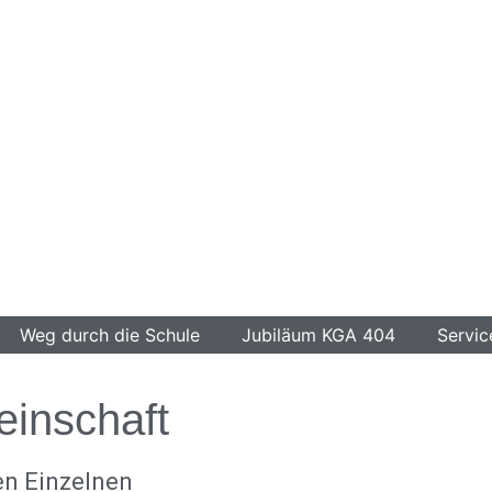
Weg durch die Schule
Jubiläum KGA 404
Servic
inschaft
en Einzelnen