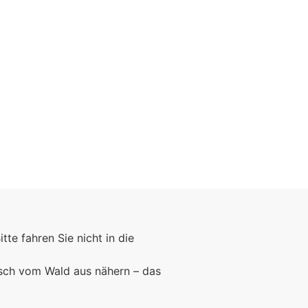
Foto: KGA CC BY NC
Bitte fahren Sie nicht in die
rsch vom Wald aus nähern – das