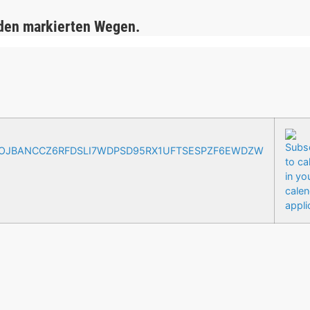
 den markierten Wegen.
AOJBANCCZ6RFDSLI7WDPSD95RX1UFTSESPZF6EWDZW