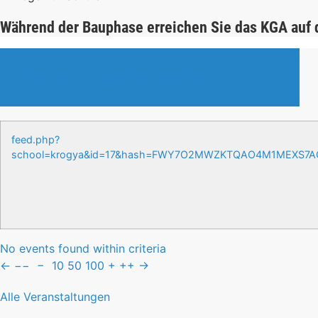
Während der Bauphase erreichen Sie das KGA auf
Veranstaltungen & Events
feed.php?
school=krogya&id=17&hash=FWY7O2MWZKTQAO4M1MEXS7
No events found within criteria
←
−−
−
10
50
100
+
++
→
Alle Veranstaltungen