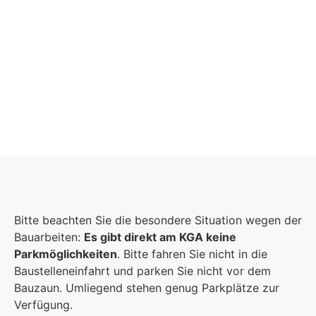
Schulgemeinschaft
Es kommt auf jeden Einzelnen an, zusammen
Bitte beachten Sie die besondere Situation wegen der
sind wir eine starke Gemeinschaft.
Bauarbeiten:
Es gibt direkt am KGA keine
Parkmöglichkeiten
. Bitte fahren Sie nicht in die
Mehr erfahren
Baustelleneinfahrt und parken Sie nicht vor dem
Bauzaun. Umliegend stehen genug Parkplätze zur
Foto: KGA CC BY NC
Verfügung.