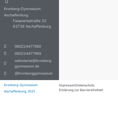
Kronberg-Gymnasium
Aschaffenburg
Fasaneriestraße 33
63739 Aschaffenburg
06021/4477960
06021/4477969
sekretariat@kronberg-
gymnasium.de
@kronberggymnasium
Kronberg-Gymnasium
Impressum
Datenschutz
Erklärung zur Barrierefreiheit
Aschaffenburg, 2021