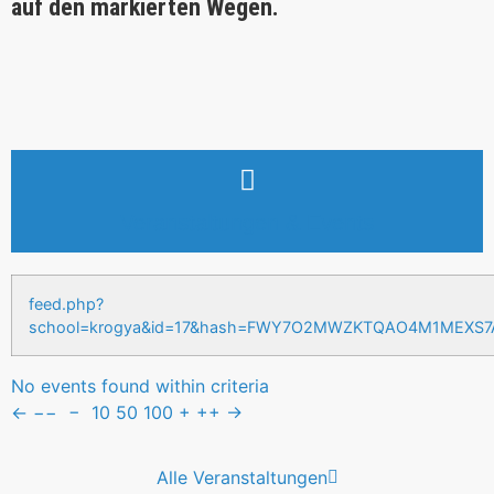
auf den markierten Wegen.
Veranstaltungen & Events
feed.php?
school=krogya&id=17&hash=FWY7O2MWZKTQAO4M1MEXS
No events found within criteria
←
−−
−
10
50
100
+
++
→
Alle Veranstaltungen