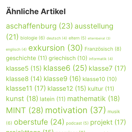
Ähnliche Artikel
aschaffenburg
(23)
ausstellung
(21)
biologie
(6)
eltern
(5)
deutsch
(4)
elternbeirat
(3)
exkursion
(30)
Französisch
(8)
englisch
(4)
geschichte
(11)
griechisch
(10)
informatik
(4)
klasse6
(25)
klasse7
(17)
klasse5
(15)
klasse9
(16)
klasse8
(14)
klasse10
(10)
klasse11
(17)
klasse12
(15)
kultur
(11)
kunst
(18)
mathematik
(18)
latein
(11)
motivation
(37)
MINT
(28)
musik
oberstufe
(24)
projekt
(17)
(6)
podcast
(5)