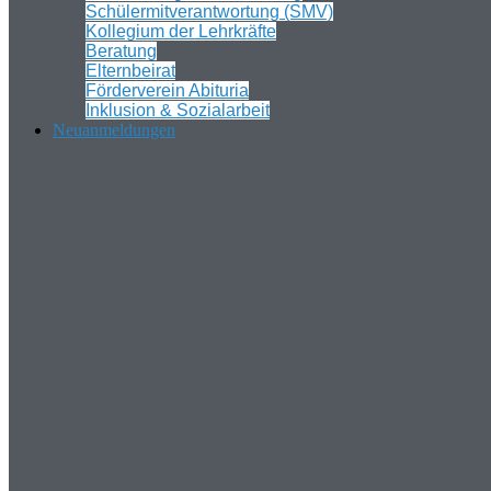
Schülermitverantwortung (SMV)
Kollegium der Lehrkräfte
Beratung
Elternbeirat
Förderverein Abituria
Inklusion & Sozialarbeit
Neuanmeldungen