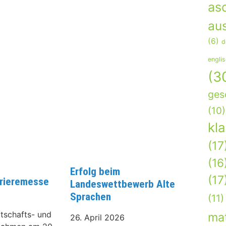
as
aus
(6)
d
engli
(3
ges
(10)
kl
(17
(16
Erfolg beim
(17
rrieremesse
Landeswettbewerb Alte
Sprachen
(11)
tschafts- und
ma
26. April 2026