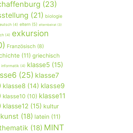
chaffenburg
(23)
stellung
(21)
biologie
eltern
(5)
eutsch
(4)
elternbeirat
(3)
exkursion
sch
(4)
0)
Französisch
(8)
chichte
(11)
griechisch
klasse5
(15)
informatik
(4)
asse6
(25)
klasse7
)
klasse9
klasse8
(14)
)
klasse11
klasse10
(10)
)
klasse12
(15)
kultur
kunst
(18)
latein
(11)
MINT
thematik
(18)