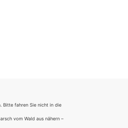
Foto: KGA CC BY NC
n
. Bitte fahren Sie nicht in die
marsch vom Wald aus nähern –