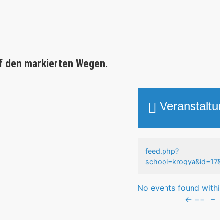
f den markierten Wegen.
Veranstalt
feed.php?
school=krogya&id
No events found within
←
−−
−