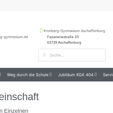
Kronberg-Gymnasium Aschaffenburg
rg-gymnasium.de
Fasaneriestraße 33
63739 Aschaffenburg
Weg durch die Schule
Jubiläum KGA 404
Servi
inschaft
n Einzelnen