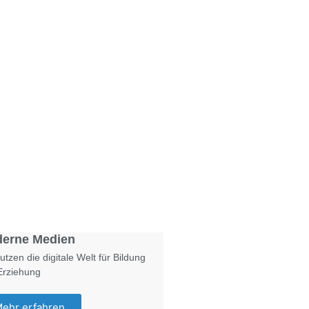
Foto: KGA CC BY NC
erne Medien
utzen die digitale Welt für Bildung
Erziehung
ehr erfahren