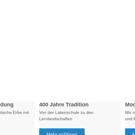
Foto: SchM
Foto: KGA CC BY NC
ldung
400 Jahre Tradition
Mod
tische Erbe mit
Von der Lateinschule zu den
Wir n
Lernlandschaften
und 
Mehr erfahren
M