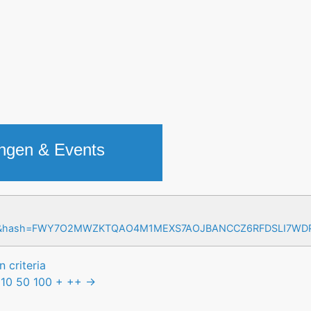
ungen & Events
=17&hash=FWY7O2MWZKTQAO4M1MEXS7AOJBANCCZ6RFDSLI7W
 criteria
10
50
100
+
++
→