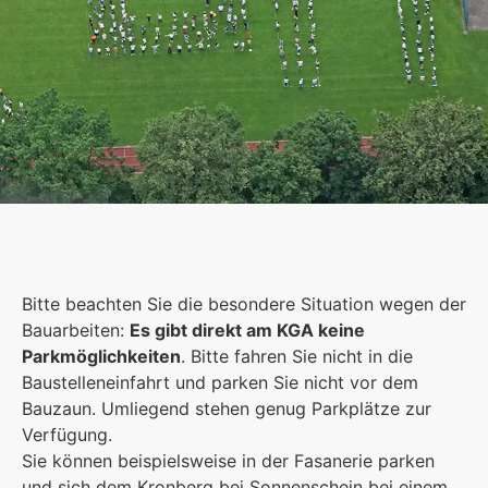
Schulgemeinschaft
Es kommt auf jeden Einzelnen an, zusammen sind
Bitte beachten Sie die besondere Situation wegen der
wir eine starke Gemeinschaft.
Bauarbeiten:
Es gibt direkt am KGA keine
Parkmöglichkeiten
. Bitte fahren Sie nicht in die
Mehr erfahren
Baustelleneinfahrt und parken Sie nicht vor dem
Bauzaun. Umliegend stehen genug Parkplätze zur
Foto: KGA CC BY NC
Verfügung.
Sie können beispielsweise in der Fasanerie parken
und sich dem Kronberg bei Sonnenschein bei einem