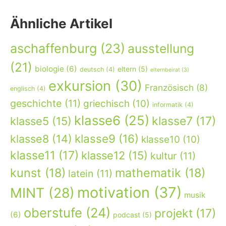
Ähnliche Artikel
aschaffenburg
(23)
ausstellung
(21)
biologie
(6)
eltern
(5)
deutsch
(4)
elternbeirat
(3)
exkursion
(30)
Französisch
(8)
englisch
(4)
geschichte
(11)
griechisch
(10)
informatik
(4)
klasse6
(25)
klasse7
(17)
klasse5
(15)
klasse9
(16)
klasse8
(14)
klasse10
(10)
klasse11
(17)
klasse12
(15)
kultur
(11)
kunst
(18)
mathematik
(18)
latein
(11)
motivation
(37)
MINT
(28)
musik
oberstufe
(24)
projekt
(17)
(6)
podcast
(5)