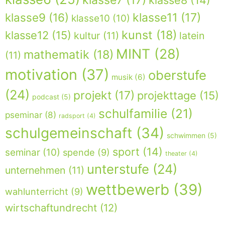
klasse7
(17)
klasse8
(14)
klasse9
(16)
klasse11
(17)
klasse10
(10)
kunst
(18)
klasse12
(15)
kultur
(11)
latein
MINT
(28)
mathematik
(18)
(11)
motivation
(37)
oberstufe
musik
(6)
(24)
projekt
(17)
projekttage
(15)
podcast
(5)
schulfamilie
(21)
pseminar
(8)
radsport
(4)
schulgemeinschaft
(34)
schwimmen
(5)
sport
(14)
seminar
(10)
spende
(9)
theater
(4)
unterstufe
(24)
unternehmen
(11)
wettbewerb
(39)
wahlunterricht
(9)
wirtschaftundrecht
(12)