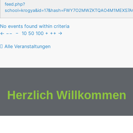
feed.php?
school=krogya&id=17&hash=FWY7O2MWZKTQAO4M1MEXS7
No events found within criteria
←
−−
−
10
50
100
+
++
→
Alle Veranstaltungen
Herzlich Willkommen