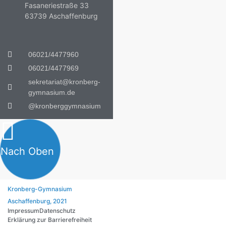
Fasaneriestraße 33
63739 Aschaffenburg
06021/4477960
06021/4477969
sekretariat@kronberg-
gymnasium.de
@kronberggymnasium
Nach Oben
Kronberg-Gymnasium
Aschaffenburg, 2021
Impressum
Datenschutz
Erklärung zur Barrierefreiheit