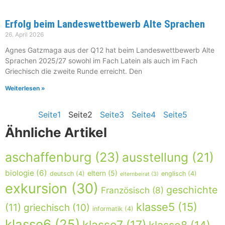
Erfolg beim Landeswettbewerb Alte Sprachen
26. April 2026
Agnes Gatzmaga aus der Q12 hat beim Landeswettbewerb Alte
Sprachen 2025/27 sowohl im Fach Latein als auch im Fach
Griechisch die zweite Runde erreicht. Den
Weiterlesen »
Seite
1
Seite
2
Seite
3
Seite
4
Seite
5
Ähnliche Artikel
aschaffenburg
(23)
ausstellung
(21)
biologie
(6)
eltern
(5)
deutsch
(4)
englisch
(4)
elternbeirat
(3)
exkursion
(30)
geschichte
Französisch
(8)
klasse5
(15)
(11)
griechisch
(10)
informatik
(4)
klasse6
(25)