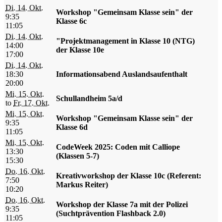
Di. 14. Okt.
Workshop "Gemeinsam Klasse sein" der
9:35
Klasse 6c
11:05
Di. 14. Okt.
"Projektmanagement in Klasse 10 (NTG)
14:00
der Klasse 10e
17:00
Di. 14. Okt.
18:30
Informationsabend Auslandsaufenthalt
20:00
Mi. 15. Okt.
Schullandheim 5a/d
to
Fr. 17. Okt.
Mi. 15. Okt.
Workshop "Gemeinsam Klasse sein" der
9:35
Klasse 6d
11:05
Mi. 15. Okt.
CodeWeek 2025: Coden mit Calliope
13:30
(Klassen 5-7)
15:30
Do. 16. Okt.
Kreativworkshop der Klasse 10c (Referent:
7:50
Markus Reiter)
10:20
Do. 16. Okt.
Workshop der Klasse 7a mit der Polizei
9:35
(Suchtprävention Flashback 2.0)
11:05