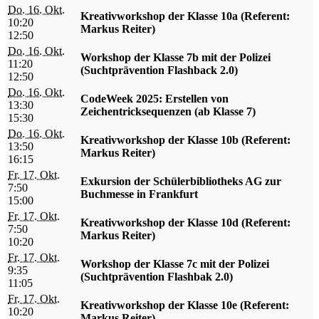
Do. 16. Okt.
Kreativworkshop der Klasse 10a (Referent:
10:20
Markus Reiter)
12:50
Do. 16. Okt.
Workshop der Klasse 7b mit der Polizei
11:20
(Suchtprävention Flashback 2.0)
12:50
Do. 16. Okt.
CodeWeek 2025: Erstellen von
13:30
Zeichentricksequenzen (ab Klasse 7)
15:30
Do. 16. Okt.
Kreativworkshop der Klasse 10b (Referent:
13:50
Markus Reiter)
16:15
Fr. 17. Okt.
Exkursion der Schülerbibliotheks AG zur
7:50
Buchmesse in Frankfurt
15:00
Fr. 17. Okt.
Kreativworkshop der Klasse 10d (Referent:
7:50
Markus Reiter)
10:20
Fr. 17. Okt.
Workshop der Klasse 7c mit der Polizei
9:35
(Suchtprävention Flashbak 2.0)
11:05
Fr. 17. Okt.
Kreativworkshop der Klasse 10e (Referent:
10:20
Markus Reiter)