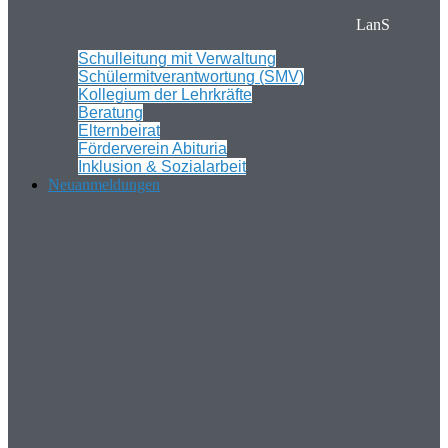
LanS
Schulleitung mit Verwaltung
Schülermitverantwortung (SMV)
Kollegium der Lehrkräfte
Beratung
Elternbeirat
Förderverein Abituria
Inklusion & Sozialarbeit
Neuanmeldungen