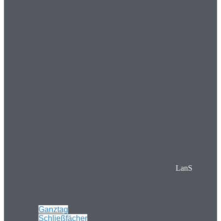
LanS
Ganztag
Schließfächer