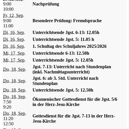
9:00
Nachprüfung
10:00
Fr. 12. Sep.
9:00
Besondere Prüfung: Fremdsprache
11:00
Di. 16. Sep.
Unterrichtsende Jgst. 6-13: 12.05h
Di. 16. Sep.
Unterrichtsende Jgst. 5: 11.05 h
Di. 16. Sep.
1. Schultag des Schuljahres 2025/2026
Mi. 17. Sep.
Unterrichtsende 6-13: 12.50h
Mi. 17. Sep.
Unterrichtsende Jgst. 5: 12.05h
Jgst. 7-13: Unterricht nach Stundenplan
Do. 18. Sep.
(inkl. Nachmittagsunterricht)
Jgst. 6: ab 3. Std. Unterricht nach
Do. 18. Sep.
Stundenplan
Do. 18. Sep.
Unterrichtsende Jgst. 5: 12.50h
Do. 18. Sep.
Ökumenischer Gottesdienst für die Jgst. 5/6
7:50
in der Herz-Jesu-Kirche
9:20
Do. 18. Sep.
Gottesdienst für die Jgst. 7-13 in der Herz-
11:20
Jesu-Kirche
12:50