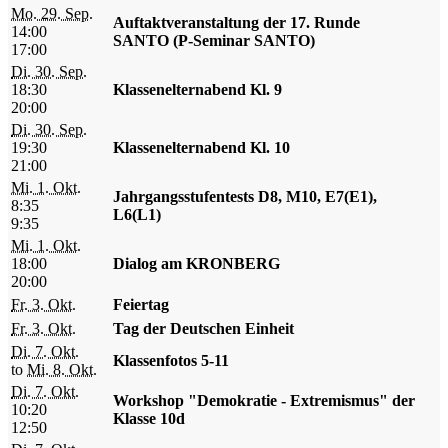
Mo. 29. Sep.
Auftaktveranstaltung der 17. Runde
14:00
SANTO (P-Seminar SANTO)
17:00
Di. 30. Sep.
18:30
Klassenelternabend Kl. 9
20:00
Di. 30. Sep.
19:30
Klassenelternabend Kl. 10
21:00
Mi. 1. Okt.
Jahrgangsstufentests D8, M10, E7(E1),
8:35
L6(L1)
9:35
Mi. 1. Okt.
18:00
Dialog am KRONBERG
20:00
Fr. 3. Okt.
Feiertag
Fr. 3. Okt.
Tag der Deutschen Einheit
Di. 7. Okt.
Klassenfotos 5-11
to
Mi. 8. Okt.
Di. 7. Okt.
Workshop "Demokratie - Extremismus" der
10:20
Klasse 10d
12:50