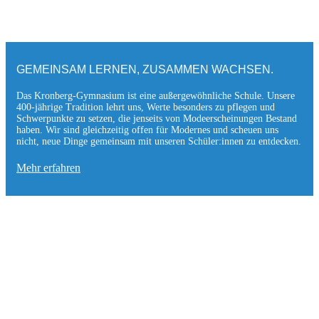
GEMEINSAM LERNEN, ZUSAMMEN WACHSEN.
Das Kronberg-Gymnasium ist eine außergewöhnliche Schule. Unsere
400-jährige Tradition lehrt uns, Werte besonders zu pflegen und
Schwerpunkte zu setzen, die jen­seits von Modeerscheinungen Be­stand
haben. Wir sind gleichzeitig offen für Modernes und scheuen uns
nicht, neue Dinge gemeinsam mit unseren Schüler:innen zu entde­cken.
Mehr erfahren