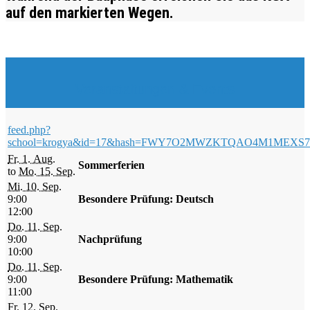
auf den markierten Wegen.
Veranstaltungen & Events
feed.php?
school=krogya&id=17&hash=FWY7O2MWZKTQAO4M1ME
Fr. 1. Aug.
Sommerferien
to
Mo. 15. Sep.
Mi. 10. Sep.
9:00
Besondere Prüfung: Deutsch
12:00
Do. 11. Sep.
9:00
Nachprüfung
10:00
Do. 11. Sep.
9:00
Besondere Prüfung: Mathematik
11:00
Fr. 12. Sep.