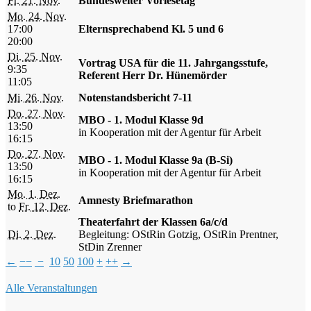
Fr. 21. Nov.
Bundesweiter Vorlesetag
Mo. 24. Nov.
17:00
Elternsprechabend Kl. 5 und 6
20:00
Di. 25. Nov.
Vortrag USA für die 11. Jahrgangsstufe,
9:35
Referent Herr Dr. Hünemörder
11:05
Mi. 26. Nov.
Notenstandsbericht 7-11
Do. 27. Nov.
MBO - 1. Modul Klasse 9d
13:50
in Kooperation mit der Agentur für Arbeit
16:15
Do. 27. Nov.
MBO - 1. Modul Klasse 9a (B-Si)
13:50
in Kooperation mit der Agentur für Arbeit
16:15
Mo. 1. Dez.
Amnesty Briefmarathon
to
Fr. 12. Dez.
Theaterfahrt der Klassen 6a/c/d
Di. 2. Dez.
Begleitung: OStRin Gotzig, OStRin Prentner,
StDin Zrenner
←
−−
−
10
50
100
+
++
→
Alle Veranstaltungen