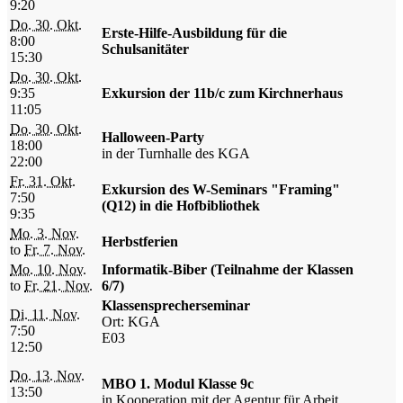
9:20
Do. 30. Okt.
Erste-Hilfe-Ausbildung für die
8:00
Schulsanitäter
15:30
Do. 30. Okt.
9:35
Exkursion der 11b/c zum Kirchnerhaus
11:05
Do. 30. Okt.
Halloween-Party
18:00
in der Turnhalle des KGA
22:00
Fr. 31. Okt.
Exkursion des W-Seminars "Framing"
7:50
(Q12) in die Hofbibliothek
9:35
Mo. 3. Nov.
Herbstferien
to
Fr. 7. Nov.
Mo. 10. Nov.
Informatik-Biber (Teilnahme der Klassen
to
Fr. 21. Nov.
6/7)
Klassensprecherseminar
Di. 11. Nov.
Ort: KGA
7:50
E03
12:50
Do. 13. Nov.
MBO 1. Modul Klasse 9c
13:50
in Kooperation mit der Agentur für Arbeit