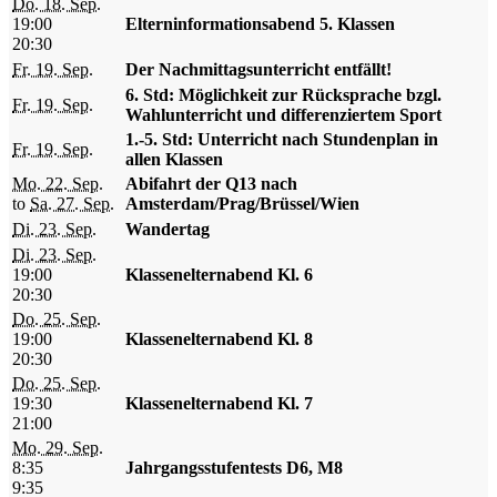
Do. 18. Sep.
19:00
Elterninformationsabend 5. Klassen
20:30
Fr. 19. Sep.
Der Nachmittagsunterricht entfällt!
6. Std: Möglichkeit zur Rücksprache bzgl.
Fr. 19. Sep.
Wahlunterricht und differenziertem Sport
1.-5. Std: Unterricht nach Stundenplan in
Fr. 19. Sep.
allen Klassen
Mo. 22. Sep.
Abifahrt der Q13 nach
to
Sa. 27. Sep.
Amsterdam/Prag/Brüssel/Wien
Di. 23. Sep.
Wandertag
Di. 23. Sep.
19:00
Klassenelternabend Kl. 6
20:30
Do. 25. Sep.
19:00
Klassenelternabend Kl. 8
20:30
Do. 25. Sep.
19:30
Klassenelternabend Kl. 7
21:00
Mo. 29. Sep.
8:35
Jahrgangsstufentests D6, M8
9:35