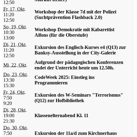
12:50
Fr. 17. Okt.
Workshop der Klasse 7d mit der Polizei
11:20
(Suchtprävention Flashback 2.0)
12:50
So. 19. Okt.
Workshop Demokratie mit Kabarettist
10:30
Alfons (für die Oberstufe)
13:00
Di. 21. Okt.
Exkursion des Englisch-Kurses e4 (Q13) zur
11:20
Banksy-Ausstellung in der City-Galerie
12:50
Aufgrund der pädagogischen Konferenzen
Mi. 22. Okt.
endet der Unterricht heute um 12.50h.
Do. 23. Okt.
CodeWeek 2025: Einstieg ins
13:30
Programmieren
15:30
Fr. 24. Okt.
Exkursion des W-Seminars "Terrorismus"
7:50
(Q12) zur Hofbibliothek
9:20
Di. 28. Okt.
19:00
Klassenelternabend Kl. 11
21:30
Do. 30. Okt.
7:50
Exkursion der 11a/d zum Kirchnerhaus