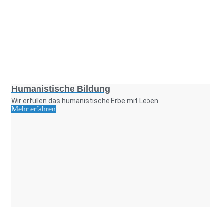
Foto: SchM
Foto: Fotostudio Rickert
Foto: KGA CC BY NC
Foto: PreC
Humanistische Bildung
Wir erfüllen das humanistische Erbe mit Leben.
Mehr erfahren