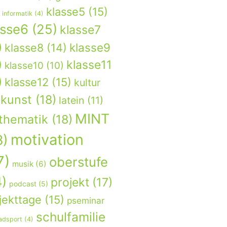
klasse5
(15)
informatik
(4)
asse6
(25)
klasse7
)
klasse9
klasse8
(14)
)
klasse11
klasse10
(10)
)
klasse12
(15)
kultur
kunst
(18)
latein
(11)
MINT
thematik
(18)
motivation
8)
7)
oberstufe
musik
(6)
4)
projekt
(17)
podcast
(5)
jekttage
(15)
pseminar
schulfamilie
adsport
(4)