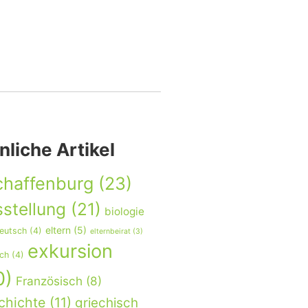
nliche Artikel
chaffenburg
(23)
stellung
(21)
biologie
eltern
(5)
eutsch
(4)
elternbeirat
(3)
exkursion
sch
(4)
0)
Französisch
(8)
chichte
(11)
griechisch