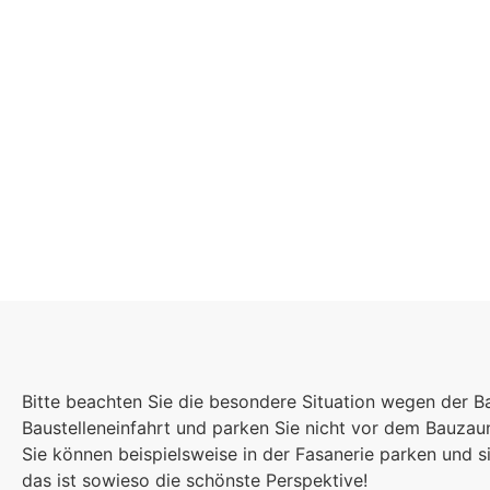
Schulgemeinsch
Es kommt auf jede
Bitte beachten Sie die besondere Situation wegen der B
Einzelnen an, zu
Baustelleneinfahrt und parken Sie nicht vor dem Bauza
sind wir eine stark
Sie können beispielsweise in der Fasanerie parken und
das ist sowieso die schönste Perspektive!
Gemeinschaft.