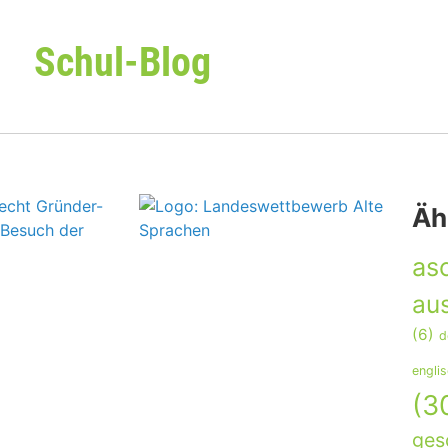
Schul-Blog
Äh
as
aus
(6)
d
engli
(3
ges