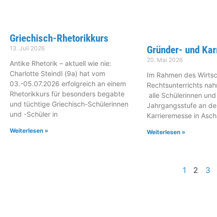
Griechisch-Rhetorikkurs
Gründer- und Ka
13. Juli 2026
20. Mai 2026
Antike Rhetorik – aktuell wie nie:
Charlotte Steindl (9a) hat vom
Im Rahmen des Wirtsc
03.-05.07.2026 erfolgreich an einem
Rechtsunterrichts na
Rhetorikkurs für besonders begabte
alle Schülerinnen und
und tüchtige Griechisch-Schülerinnen
Jahrgangsstufe an de
und -Schüler in
Karrieremesse in Ascha
Weiterlesen »
Weiterlesen »
1
2
3