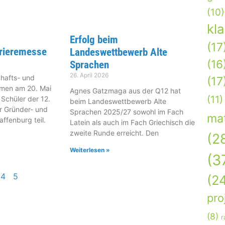
(10)
kl
Erfolg beim
(17
rrieremesse
Landeswettbewerb Alte
(16
Sprachen
26. April 2026
hafts- und
(17
hmen am 20. Mai
Agnes Gatzmaga aus der Q12 hat
(11)
 Schüler der 12.
beim Landeswettbewerb Alte
r Gründer- und
Sprachen 2025/27 sowohl im Fach
ma
ffenburg teil.
Latein als auch im Fach Griechisch die
zweite Runde erreicht. Den
(2
Weiterlesen »
(3
4
5
(2
pro
(8)
r