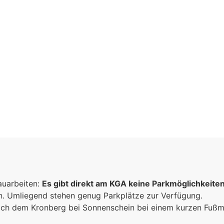
aft
n
auarbeiten:
Es gibt direkt am KGA keine Parkmöglichkeite
sammen
un. Umliegend stehen genug Parkplätze zur Verfügung.
e
 sich dem Kronberg bei Sonnenschein bei einem kurzen Fuß