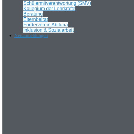
Schülermitverantwortung (SMV)
Kollegium der Lehrkräfte
Beratung
Elternbeirat
Förderverein Abituria
Inklusion & Sozialarbeit
Neuanmeldungen