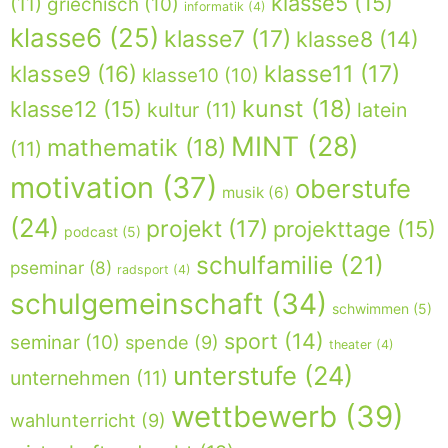
klasse5
(15)
(11)
griechisch
(10)
informatik
(4)
klasse6
(25)
klasse7
(17)
klasse8
(14)
klasse9
(16)
klasse11
(17)
klasse10
(10)
kunst
(18)
klasse12
(15)
kultur
(11)
latein
MINT
(28)
mathematik
(18)
(11)
motivation
(37)
oberstufe
musik
(6)
(24)
projekt
(17)
projekttage
(15)
podcast
(5)
schulfamilie
(21)
pseminar
(8)
radsport
(4)
schulgemeinschaft
(34)
schwimmen
(5)
sport
(14)
seminar
(10)
spende
(9)
theater
(4)
unterstufe
(24)
unternehmen
(11)
wettbewerb
(39)
wahlunterricht
(9)