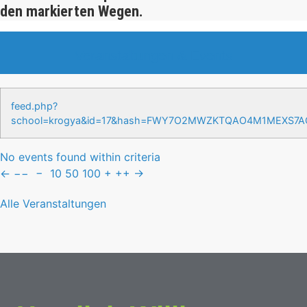
den markierten Wegen.
Veranstaltungen & Events
feed.php?
school=krogya&id=17&hash=FWY7O2MWZKTQAO4M1MEXS7
No events found within criteria
←
−−
−
10
50
100
+
++
→
Alle Veranstaltungen