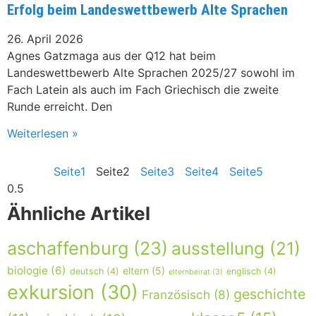
Erfolg beim Landeswettbewerb Alte Sprachen
26. April 2026
Agnes Gatzmaga aus der Q12 hat beim
Landeswettbewerb Alte Sprachen 2025/27 sowohl im
Fach Latein als auch im Fach Griechisch die zweite
Runde erreicht. Den
Weiterlesen »
Seite
1
Seite
2
Seite
3
Seite
4
Seite
5
Ähnliche Artikel
aschaffenburg
(23)
ausstellung
(21)
biologie
(6)
eltern
(5)
deutsch
(4)
englisch
(4)
elternbeirat
(3)
exkursion
(30)
geschichte
Französisch
(8)