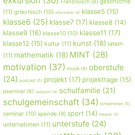
exkursion
(30)
geschichte
Französisch
(8)
klasse5
(15)
(11)
griechisch
(10)
informatik
(4)
klasse6
(25)
klasse7
(17)
klasse8
(14)
klasse9
(16)
klasse11
(17)
klasse10
(10)
kunst
(18)
klasse12
(15)
kultur
(11)
latein
MINT
(28)
mathematik
(18)
(11)
motivation
(37)
oberstufe
musik
(6)
(24)
projekt
(17)
projekttage
(15)
podcast
(5)
schulfamilie
(21)
pseminar
(8)
radsport
(4)
schulgemeinschaft
(34)
schwimmen
(5)
sport
(14)
seminar
(10)
spende
(9)
theater
(4)
unterstufe
(24)
unternehmen
(11)