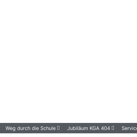
Weg durch die Schule
Jubiläum KGA 404
Servic