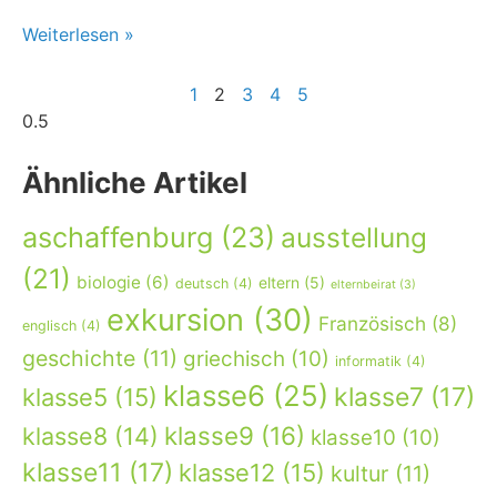
Weiterlesen »
1
2
3
4
5
Ähnliche Artikel
aschaffenburg
(23)
ausstellung
(21)
biologie
(6)
eltern
(5)
deutsch
(4)
elternbeirat
(3)
exkursion
(30)
Französisch
(8)
englisch
(4)
geschichte
(11)
griechisch
(10)
informatik
(4)
klasse6
(25)
klasse7
(17)
klasse5
(15)
klasse9
(16)
klasse8
(14)
klasse10
(10)
klasse11
(17)
klasse12
(15)
kultur
(11)