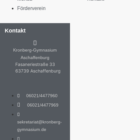
Förderverein
Kontakt
Kronberg-Gymnasium
Aschaffenburg
Fasaneriestraße 33
63739 Aschaffenburg
06021/4477960
06021/4477969
sekretariat@kronberg-
gymnasium.de