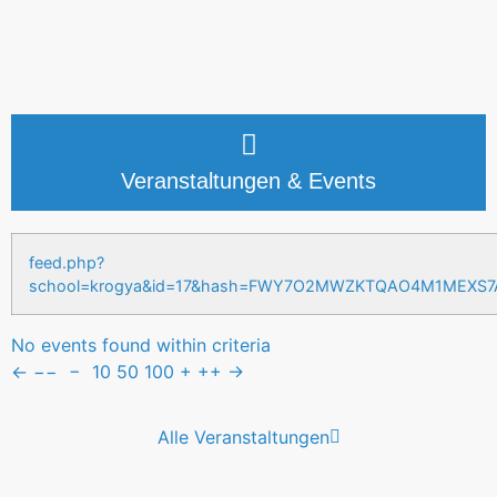
Veranstaltungen & Events
feed.php?
school=krogya&id=17&hash=FWY7O2MWZKTQAO4M1MEXS
No events found within criteria
←
−−
−
10
50
100
+
++
→
Alle Veranstaltungen