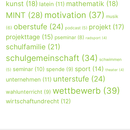
kunst
(18)
mathematik
(18)
latein
(11)
motivation
(37)
MINT
(28)
musik
oberstufe
(24)
projekt
(17)
(6)
podcast
(5)
projekttage
(15)
pseminar
(8)
radsport
(4)
schulfamilie
(21)
schulgemeinschaft
(34)
schwimmen
sport
(14)
seminar
(10)
spende
(9)
(5)
theater
(4)
unterstufe
(24)
unternehmen
(11)
wettbewerb
(39)
wahlunterricht
(9)
wirtschaftundrecht
(12)