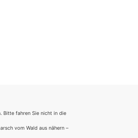
Foto: KGA CC BY NC
n
. Bitte fahren Sie nicht in die
marsch vom Wald aus nähern –