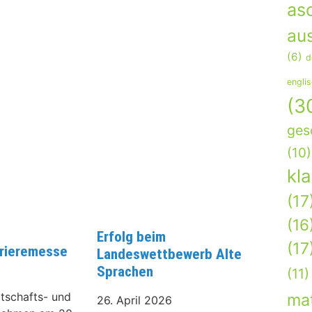
as
aus
(6)
d
engli
(3
ges
(10)
kl
(17
(16
Erfolg beim
(17
rrieremesse
Landeswettbewerb Alte
Sprachen
(11)
tschafts- und
ma
26. April 2026