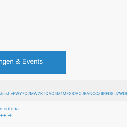
ungen & Events
=17&hash=FWY7O2MWZKTQAO4M1MEXS7AOJBANCCZ6RFDSLI7W
 criteria
++
→