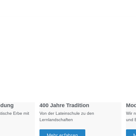
Foto: SchM
Foto: KGA CC BY NC
ldung
400 Jahre Tradition
Mod
tische Erbe mit
Von der Lateinschule zu den
Wir n
Lernlandschaften
und 
Mehr erfahren
M