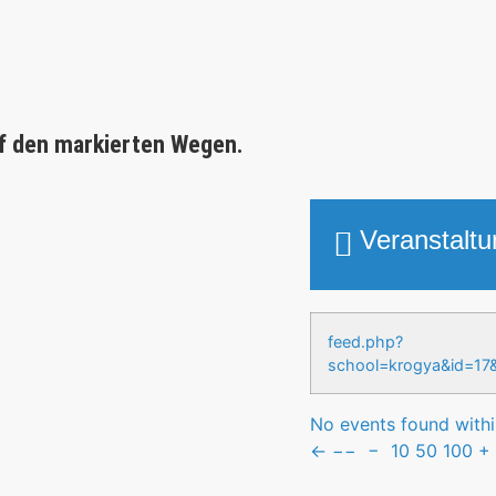
f den markierten Wegen.
Veranstalt
feed.php?
school=krogya&id
No events found within
←
−−
−
10
50
100
+