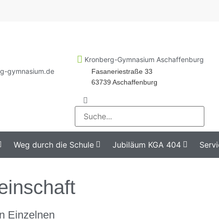
Kronberg-Gymnasium Aschaffenburg
rg-gymnasium.de
Fasaneriestraße 33
63739 Aschaffenburg
Weg durch die Schule
Jubiläum KGA 404
Servi
inschaft
n Einzelnen