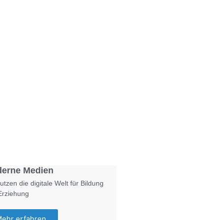
Foto: KGA CC BY NC
erne Medien
utzen die digitale Welt für Bildung
Erziehung
ehr erfahren