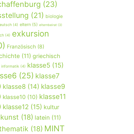
chaffenburg
(23)
stellung
(21)
biologie
eltern
(5)
eutsch
(4)
elternbeirat
(3)
exkursion
sch
(4)
0)
Französisch
(8)
chichte
(11)
griechisch
klasse5
(15)
informatik
(4)
asse6
(25)
klasse7
)
klasse9
klasse8
(14)
)
klasse11
klasse10
(10)
)
klasse12
(15)
kultur
kunst
(18)
latein
(11)
MINT
thematik
(18)