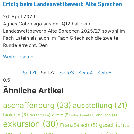
Erfolg beim Landeswettbewerb Alte Sprachen
26. April 2026
Agnes Gatzmaga aus der Q12 hat beim
Landeswettbewerb Alte Sprachen 2025/27 sowohl im
Fach Latein als auch im Fach Griechisch die zweite
Runde erreicht. Den
Weiterlesen »
Seite
1
Seite
2
Seite
3
Seite
4
Seite
5
Ähnliche Artikel
aschaffenburg
(23)
ausstellung
(21)
biologie
(6)
eltern
(5)
deutsch
(4)
englisch
(4)
elternbeirat
(3)
exkursion
(30)
geschichte
Französisch
(8)