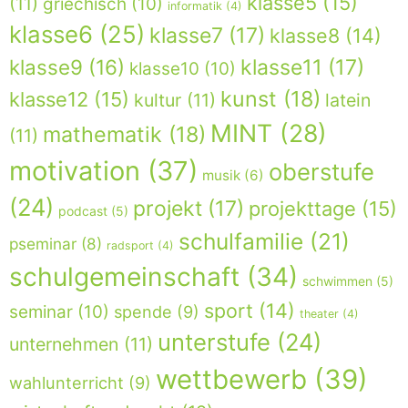
klasse5
(15)
(11)
griechisch
(10)
informatik
(4)
klasse6
(25)
klasse7
(17)
klasse8
(14)
klasse9
(16)
klasse11
(17)
klasse10
(10)
kunst
(18)
klasse12
(15)
kultur
(11)
latein
MINT
(28)
mathematik
(18)
(11)
motivation
(37)
oberstufe
musik
(6)
(24)
projekt
(17)
projekttage
(15)
podcast
(5)
schulfamilie
(21)
pseminar
(8)
radsport
(4)
schulgemeinschaft
(34)
schwimmen
(5)
sport
(14)
seminar
(10)
spende
(9)
theater
(4)
unterstufe
(24)
unternehmen
(11)
wettbewerb
(39)
wahlunterricht
(9)