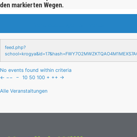
den markierten Wegen.
Veranstaltungen & Events
feed.php?
school=krogya&id=17&hash=FWY7O2MWZKTQAO4M1MEXS7
No events found within criteria
←
−−
−
10
50
100
+
++
→
Alle Veranstaltungen