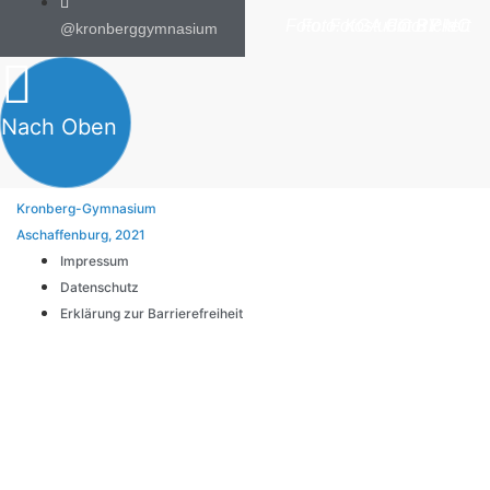
Foto: Fotostudio Rickert
Foto: KGA CC BY NC
Foto: PreC
@kronberggymnasium
Nach Oben
Kronberg-Gymnasium
Aschaffenburg, 2021
Impressum
Datenschutz
Erklärung zur Barrierefreiheit