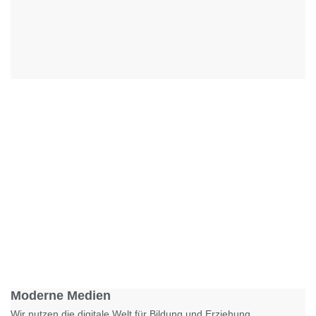
Foto: KGA CC BY NC
Moderne Medien
Wir nutzen die digitale Welt für Bildung und Erziehung