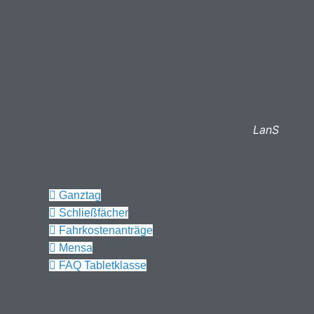
LanS
Ganztag
Schließfächer
Fahrkostenanträge
Mensa
FAQ Tabletklasse