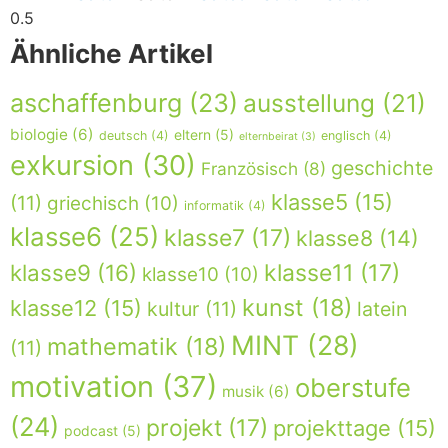
Ähnliche Artikel
aschaffenburg
(23)
ausstellung
(21)
biologie
(6)
eltern
(5)
deutsch
(4)
englisch
(4)
elternbeirat
(3)
exkursion
(30)
geschichte
Französisch
(8)
klasse5
(15)
(11)
griechisch
(10)
informatik
(4)
klasse6
(25)
klasse7
(17)
klasse8
(14)
klasse9
(16)
klasse11
(17)
klasse10
(10)
kunst
(18)
klasse12
(15)
kultur
(11)
latein
MINT
(28)
mathematik
(18)
(11)
motivation
(37)
oberstufe
musik
(6)
(24)
projekt
(17)
projekttage
(15)
podcast
(5)