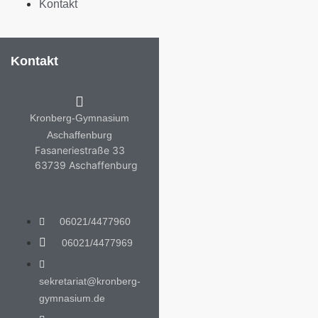
Kontakt
Kontakt
Kronberg-Gymnasium
Aschaffenburg
Fasaneriestraße 33
63739 Aschaffenburg
06021/4477960
06021/4477969
sekretariat@kronberg-
gymnasium.de