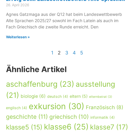
26. April 2026
Agnes Gatzmaga aus der Q12 hat beim Landeswettbewerb
Alte Sprachen 2025/27 sowohl im Fach Latein als auch im
Fach Griechisch die zweite Runde erreicht. Den
Weiterlesen »
1
2
3
4
5
Ähnliche Artikel
aschaffenburg
(23)
ausstellung
(21)
biologie
(6)
eltern
(5)
deutsch
(4)
elternbeirat
(3)
exkursion
(30)
Französisch
(8)
englisch
(4)
geschichte
(11)
griechisch
(10)
informatik
(4)
klasse6
(25)
klasse7
(17)
klasse5
(15)