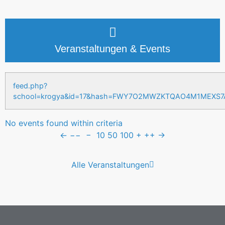
Veranstaltungen & Events
feed.php?
school=krogya&id=17&hash=FWY7O2MWZKTQAO4M1MEXS
No events found within criteria
←
−−
−
10
50
100
+
++
→
Alle Veranstaltungen