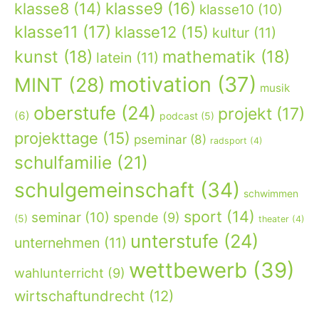
klasse9
(16)
klasse8
(14)
klasse10
(10)
klasse11
(17)
klasse12
(15)
kultur
(11)
kunst
(18)
mathematik
(18)
latein
(11)
motivation
(37)
MINT
(28)
musik
oberstufe
(24)
projekt
(17)
(6)
podcast
(5)
projekttage
(15)
pseminar
(8)
radsport
(4)
schulfamilie
(21)
schulgemeinschaft
(34)
schwimmen
sport
(14)
seminar
(10)
spende
(9)
(5)
theater
(4)
unterstufe
(24)
unternehmen
(11)
wettbewerb
(39)
wahlunterricht
(9)
wirtschaftundrecht
(12)