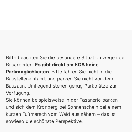
Foto: Fotostudio Rickert
Foto: KGA CC BY NC
Foto: PreC
Bitte beachten Sie die besondere Situation wegen der
Bauarbeiten:
Es gibt direkt am KGA keine
Parkmöglichkeiten
. Bitte fahren Sie nicht in die
Baustelleneinfahrt und parken Sie nicht vor dem
Bauzaun. Umliegend stehen genug Parkplätze zur
Verfügung.
Sie können beispielsweise in der Fasanerie parken
und sich dem Kronberg bei Sonnenschein bei einem
kurzen Fußmarsch vom Wald aus nähern – das ist
sowieso die schönste Perspektive!