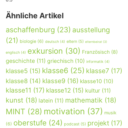
Ähnliche Artikel
aschaffenburg
(23)
ausstellung
(21)
biologie
(6)
eltern
(5)
deutsch
(4)
elternbeirat
(3)
exkursion
(30)
Französisch
(8)
englisch
(4)
geschichte
(11)
griechisch
(10)
informatik
(4)
klasse6
(25)
klasse7
(17)
klasse5
(15)
klasse9
(16)
klasse8
(14)
klasse10
(10)
klasse11
(17)
klasse12
(15)
kultur
(11)
kunst
(18)
mathematik
(18)
latein
(11)
motivation
(37)
MINT
(28)
musik
oberstufe
(24)
projekt
(17)
(6)
podcast
(5)