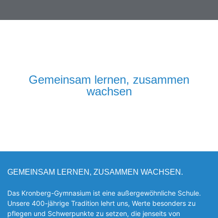
Gemeinsam lernen, zusammen
wachsen
GEMEINSAM LERNEN, ZUSAMMEN WACHSEN.
Das Kronberg-Gymnasium ist eine außergewöhnliche Schule.
Unsere 400-jährige Tradition lehrt uns, Werte besonders zu
pflegen und Schwerpunkte zu setzen, die jen­seits von