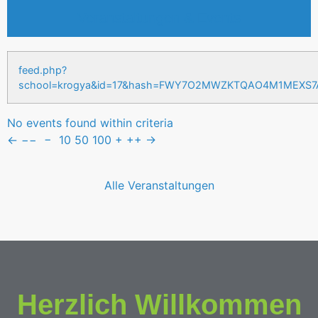
Veranstaltungen & Events
feed.php?
school=krogya&id=17&hash=FWY7O2MWZKTQAO4M1MEXS
No events found within criteria
←
−−
−
10
50
100
+
++
→
Alle Veranstaltungen
Herzlich Willkommen