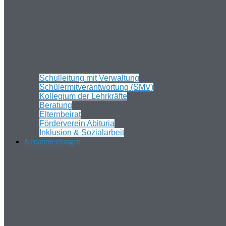
Schulleitung mit Verwaltung
Schülermitverantwortung (SMV)
Kollegium der Lehrkräfte
Beratung
Elternbeirat
Förderverein Abituria
Inklusion & Sozialarbeit
Neuanmeldungen