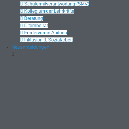
Schülermitverantwortung (SMV)
Kollegium der Lehrkräfte
Beratung
Elternbeirat
Förderverein Abituria
Inklusion & Sozialarbeit
Neuanmeldungen