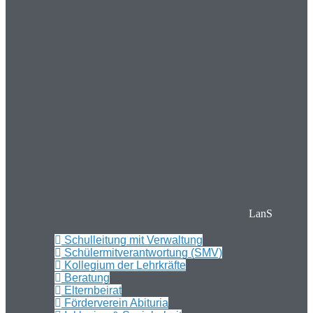
LanS
Schulleitung mit Verwaltung
Schülermitverantwortung (SMV)
Kollegium der Lehrkräfte
Beratung
Elternbeirat
Förderverein Abituria