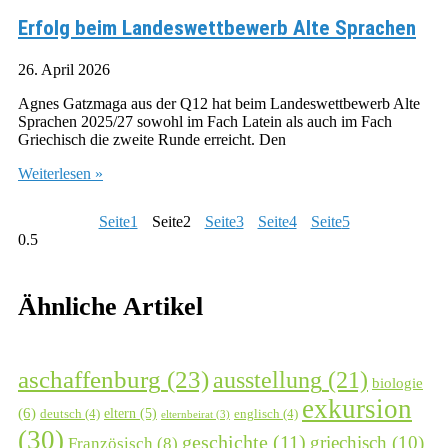
Erfolg beim Landeswettbewerb Alte Sprachen
26. April 2026
Agnes Gatzmaga aus der Q12 hat beim Landeswettbewerb Alte
Sprachen 2025/27 sowohl im Fach Latein als auch im Fach
Griechisch die zweite Runde erreicht. Den
Weiterlesen »
Seite
1
Seite
2
Seite
3
Seite
4
Seite
5
Ähnliche Artikel
aschaffenburg
(23)
ausstellung
(21)
biologie
exkursion
(6)
eltern
(5)
deutsch
(4)
englisch
(4)
elternbeirat
(3)
(30)
geschichte
(11)
griechisch
(10)
Französisch
(8)