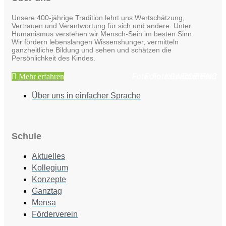
Unsere 400-jährige Tradition lehrt uns Wertschätzung,
Vertrauen und Verantwortung für sich und andere. Unter
Humanismus verstehen wir Mensch-Sein im besten Sinn.
Wir fördern lebenslangen Wissenshunger, vermitteln
ganzheitliche Bildung und sehen und schätzen die
Persönlichkeit des Kindes.
Foto: Fotostudio Rickert
Foto: KGA CC BY NC
Foto: PreC
Mehr erfahren
Über uns in einfacher Sprache
Schule
Aktuelles
Kollegium
Konzepte
Ganztag
Mensa
Förderverein