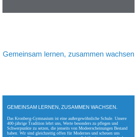
Gemeinsam lernen, zusammen wachsen
GEMEINSAM LERNEN, ZUSAMMEN WACHSEN.
Das Kronberg-Gymnasium ist eine außergewöhnliche Schule. Unsere
400-jährige Tradition lehrt uns, Werte besonders zu pflegen und
Schwerpunkte zu setzen, die jen­seits von Modeerscheinungen Be­stand
haben. Wir sind gleichzeitig offen für Modernes und scheuen uns