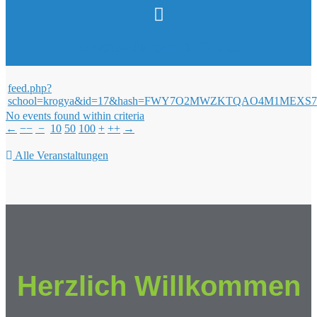
Veranstaltungen & Events
feed.php?
school=krogya&id=17&hash=FWY7O2MWZKTQAO4M1ME
No events found within criteria
←
−−
−
10
50
100
+
++
→
Alle Veranstaltungen
Herzlich Willkommen