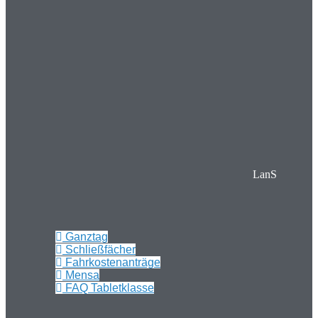
LanS
Ganztag
Schließfächer
Fahrkostenanträge
Mensa
FAQ Tabletklasse