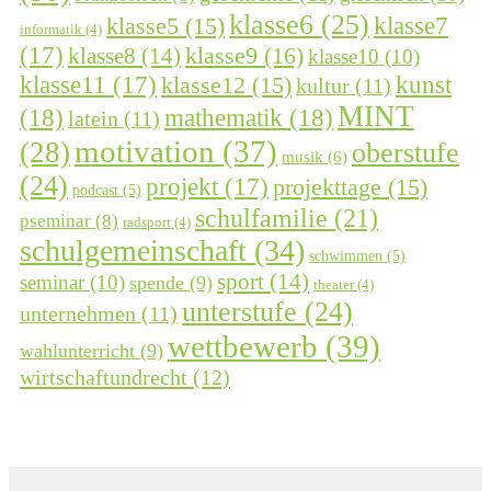
klasse6
(25)
klasse7
klasse5
(15)
informatik
(4)
(17)
klasse9
(16)
klasse8
(14)
klasse10
(10)
kunst
klasse11
(17)
klasse12
(15)
kultur
(11)
MINT
(18)
mathematik
(18)
latein
(11)
motivation
(37)
(28)
oberstufe
musik
(6)
(24)
projekt
(17)
projekttage
(15)
podcast
(5)
schulfamilie
(21)
pseminar
(8)
radsport
(4)
schulgemeinschaft
(34)
schwimmen
(5)
sport
(14)
seminar
(10)
spende
(9)
theater
(4)
unterstufe
(24)
unternehmen
(11)
wettbewerb
(39)
wahlunterricht
(9)
wirtschaftundrecht
(12)