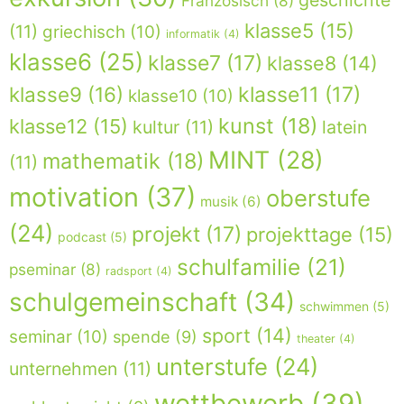
geschichte
Französisch
(8)
klasse5
(15)
(11)
griechisch
(10)
informatik
(4)
klasse6
(25)
klasse7
(17)
klasse8
(14)
klasse9
(16)
klasse11
(17)
klasse10
(10)
kunst
(18)
klasse12
(15)
kultur
(11)
latein
MINT
(28)
mathematik
(18)
(11)
motivation
(37)
oberstufe
musik
(6)
(24)
projekt
(17)
projekttage
(15)
podcast
(5)
schulfamilie
(21)
pseminar
(8)
radsport
(4)
schulgemeinschaft
(34)
schwimmen
(5)
sport
(14)
seminar
(10)
spende
(9)
theater
(4)
unterstufe
(24)
unternehmen
(11)
wettbewerb
(39)