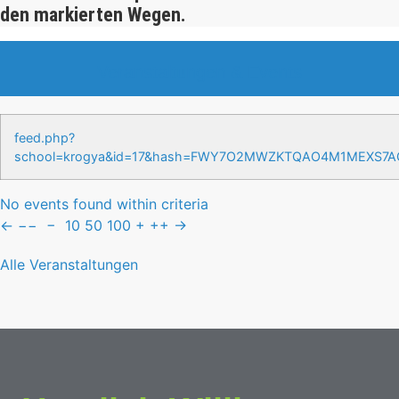
den markierten Wegen.
Veranstaltungen & Events
feed.php?
school=krogya&id=17&hash=FWY7O2MWZKTQAO4M1MEXS7
No events found within criteria
←
−−
−
10
50
100
+
++
→
Alle Veranstaltungen