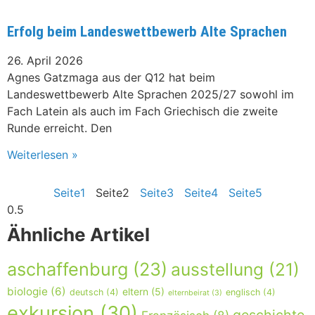
Erfolg beim Landeswettbewerb Alte Sprachen
26. April 2026
Agnes Gatzmaga aus der Q12 hat beim
Landeswettbewerb Alte Sprachen 2025/27 sowohl im
Fach Latein als auch im Fach Griechisch die zweite
Runde erreicht. Den
Weiterlesen »
Seite
1
Seite
2
Seite
3
Seite
4
Seite
5
Ähnliche Artikel
aschaffenburg
(23)
ausstellung
(21)
biologie
(6)
eltern
(5)
deutsch
(4)
englisch
(4)
elternbeirat
(3)
exkursion
(30)