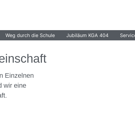
Weg durch die Schule
Jubiläum KGA 404
Servic
inschaft
n Einzelnen
 wir eine
ft.