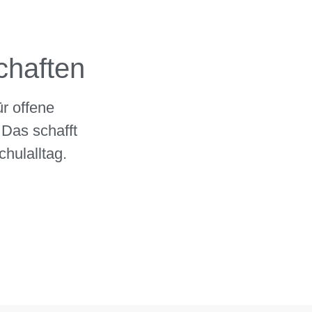
chaften
r offene
 Das schafft
hulalltag.