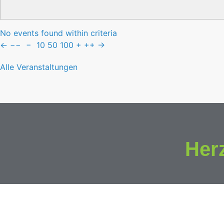
No events found within criteria
←
−−
−
10
50
100
+
++
→
Alle Veranstaltungen
Her