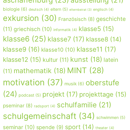
aschaffenburg
(23)
ausstellung
(21)
biologie
(6)
eltern
(5)
deutsch
(4)
englisch
(4)
elternbeirat
(3)
exkursion
(30)
geschichte
Französisch
(8)
klasse5
(15)
(11)
griechisch
(10)
informatik
(4)
klasse6
(25)
klasse7
(17)
klasse8
(14)
klasse9
(16)
klasse11
(17)
klasse10
(10)
kunst
(18)
klasse12
(15)
kultur
(11)
latein
MINT
(28)
mathematik
(18)
(11)
motivation
(37)
oberstufe
musik
(6)
(24)
projekt
(17)
projekttage
(15)
podcast
(5)
schulfamilie
(21)
pseminar
(8)
radsport
(4)
schulgemeinschaft
(34)
schwimmen
(5)
sport
(14)
seminar
(10)
spende
(9)
theater
(4)