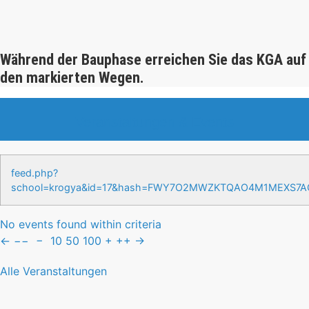
Während der Bauphase erreichen Sie das KGA auf
den markierten Wegen.
Veranstaltungen & Events
feed.php?
school=krogya&id=17&hash=FWY7O2MWZKTQAO4M1MEXS7
No events found within criteria
←
−−
−
10
50
100
+
++
→
Alle Veranstaltungen