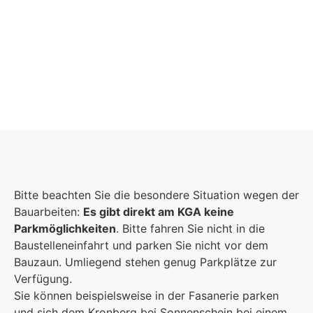
Schulgemeinschaft
Es kommt auf jeden Einzelnen an, zusammen
Bitte beachten Sie die besondere Situation wegen der
sind wir eine starke Gemeinschaft.
Bauarbeiten:
Es gibt direkt am KGA keine
Parkmöglichkeiten
. Bitte fahren Sie nicht in die
Mehr erfahren
Baustelleneinfahrt und parken Sie nicht vor dem
Bauzaun. Umliegend stehen genug Parkplätze zur
Foto: KGA CC BY NC
Verfügung.
Sie können beispielsweise in der Fasanerie parken
und sich dem Kronberg bei Sonnenschein bei einem