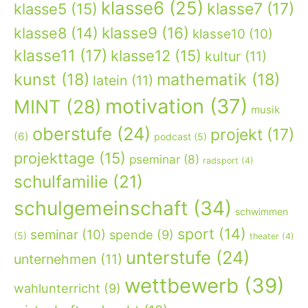
klasse6
(25)
klasse7
(17)
klasse5
(15)
klasse9
(16)
klasse8
(14)
klasse10
(10)
klasse11
(17)
klasse12
(15)
kultur
(11)
kunst
(18)
mathematik
(18)
latein
(11)
motivation
(37)
MINT
(28)
musik
oberstufe
(24)
projekt
(17)
(6)
podcast
(5)
projekttage
(15)
pseminar
(8)
radsport
(4)
schulfamilie
(21)
schulgemeinschaft
(34)
schwimmen
sport
(14)
seminar
(10)
spende
(9)
(5)
theater
(4)
unterstufe
(24)
unternehmen
(11)
wettbewerb
(39)
wahlunterricht
(9)