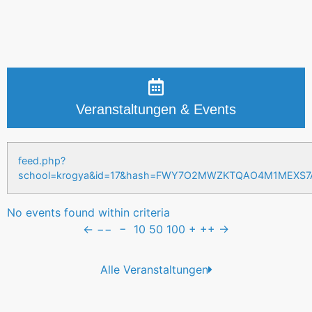
Veranstaltungen & Events
feed.php?
school=krogya&id=17&hash=FWY7O2MWZKTQAO4M1MEXS
No events found within criteria
←
−−
−
10
50
100
+
++
→
Alle Veranstaltungen