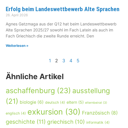
Erfolg beim Landeswettbewerb Alte Sprachen
26. April 2026
Agnes Gatzmaga aus der Q12 hat beim Landeswettbewerb
Alte Sprachen 2025/27 sowohl im Fach Latein als auch im
Fach Griechisch die zweite Runde erreicht. Den
Weiterlesen »
1
2
3
4
5
Ähnliche Artikel
aschaffenburg
(23)
ausstellung
(21)
biologie
(6)
eltern
(5)
deutsch
(4)
elternbeirat
(3)
exkursion
(30)
Französisch
(8)
englisch
(4)
geschichte
(11)
griechisch
(10)
informatik
(4)