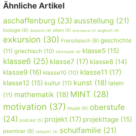
Ähnliche Artikel
aschaffenburg
(23)
ausstellung
(21)
biologie
(6)
eltern
(5)
deutsch
(4)
englisch
(4)
elternbeirat
(3)
exkursion
(30)
geschichte
Französisch
(8)
klasse5
(15)
(11)
griechisch
(10)
informatik
(4)
klasse6
(25)
klasse7
(17)
klasse8
(14)
klasse9
(16)
klasse11
(17)
klasse10
(10)
kunst
(18)
klasse12
(15)
kultur
(11)
latein
MINT
(28)
mathematik
(18)
(11)
motivation
(37)
oberstufe
musik
(6)
(24)
projekt
(17)
projekttage
(15)
podcast
(5)
schulfamilie
(21)
pseminar
(8)
radsport
(4)