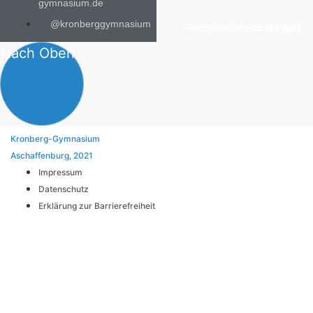
gymnasium.de
@kronberggymnasium
Foto: Fotostudio Rickert
Foto: KGA CC BY NC
Foto: PreC
Nach Oben
Kronberg-Gymnasium
Aschaffenburg, 2021
Impressum
Datenschutz
Erklärung zur Barrierefreiheit