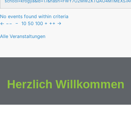
school=krogya&id=17&hash=FWY7O2MWZKTQAO4M1MEXS7
No events found within criteria
←
−−
−
10
50
100
+
++
→
Alle Veranstaltungen
Herzlich Willkommen