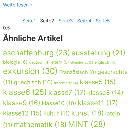
Weiterlesen »
Seite
1
Seite
2
Seite
3
Seite
4
Seite
5
Ähnliche Artikel
aschaffenburg
(23)
ausstellung
(21)
biologie
(6)
eltern
(5)
deutsch
(4)
englisch
(4)
elternbeirat
(3)
exkursion
(30)
geschichte
Französisch
(8)
klasse5
(15)
(11)
griechisch
(10)
informatik
(4)
klasse6
(25)
klasse7
(17)
klasse8
(14)
klasse9
(16)
klasse11
(17)
klasse10
(10)
kunst
(18)
klasse12
(15)
kultur
(11)
latein
MINT
(28)
mathematik
(18)
(11)