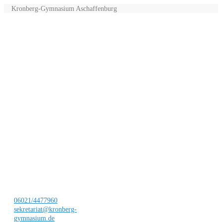
Kronberg-Gymnasium Aschaffenburg
06021/4477960
sekretariat@kronberg-
gymnasium.de