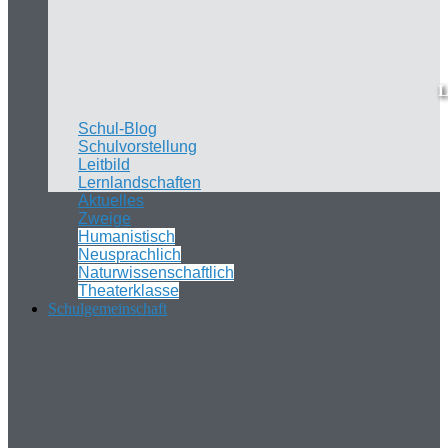
L
Schul-Blog
Schulvorstellung
Leitbild
Lernlandschaften
Aktuelles
Zweige
Humanistisch
Neusprachlich
Naturwissenschaftlich
Theaterklasse
Schulgemeinschaft