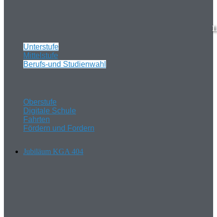
L
Unterstufe
Mittelstufe
Berufs-und Studienwahl
Oberstufe
Digitale Schule
Fahrten
Fördern und Fordern
Jubiläum KGA 404