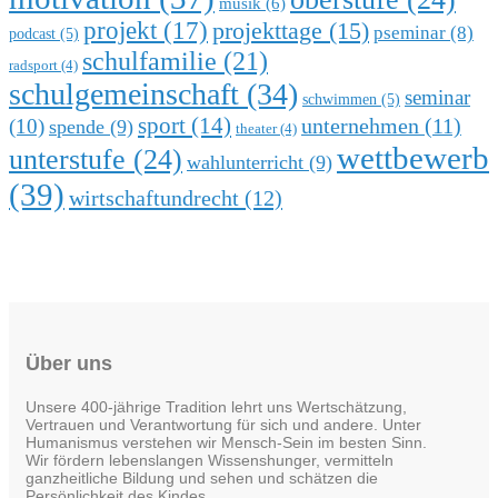
musik
(6)
projekt
(17)
projekttage
(15)
pseminar
(8)
podcast
(5)
schulfamilie
(21)
radsport
(4)
schulgemeinschaft
(34)
seminar
schwimmen
(5)
sport
(14)
(10)
unternehmen
(11)
spende
(9)
theater
(4)
wettbewerb
unterstufe
(24)
wahlunterricht
(9)
(39)
wirtschaftundrecht
(12)
Über uns
Unsere 400-jährige Tradition lehrt uns Wertschätzung,
Vertrauen und Verantwortung für sich und andere. Unter
Humanismus verstehen wir Mensch-Sein im besten Sinn.
Wir fördern lebenslangen Wissenshunger, vermitteln
ganzheitliche Bildung und sehen und schätzen die
Persönlichkeit des Kindes.