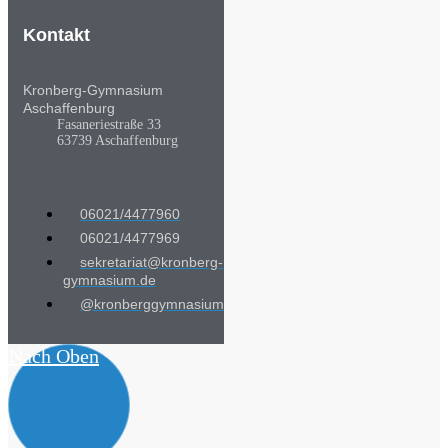
Kontakt
Kronberg-Gymnasium
Aschaffenburg
Fasaneriestraße 33
63739 Aschaffenburg
06021/4477960
06021/4477969
sekretariat@kronberg-
gymnasium.de
@kronberggymnasium
Nach Oben