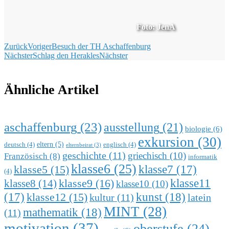
Foto: JenA
Zurück
Voriger
Besuch der TH Aschaffenburg
Nächster
Schlag den Herakles
Nächster
Ähnliche Artikel
aschaffenburg
(23)
ausstellung
(21)
biologie
(6)
exkursion
(30)
eltern
(5)
deutsch
(4)
englisch
(4)
elternbeirat
(3)
geschichte
(11)
griechisch
(10)
Französisch
(8)
informatik
klasse6
(25)
klasse7
(17)
klasse5
(15)
(4)
klasse9
(16)
klasse11
klasse8
(14)
klasse10
(10)
kunst
(18)
(17)
klasse12
(15)
kultur
(11)
latein
MINT
(28)
mathematik
(18)
(11)
motivation
(37)
oberstufe
(24)