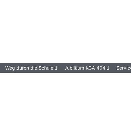
Weg durch die Schule
Jubiläum KGA 404
Servic