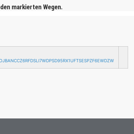
 den markierten Wegen.
AOJBANCCZ6RFDSLI7WDPSD95RX1UFTSESPZF6EWDZW