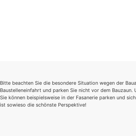
Schulgeme
Bitte beachten Sie die besondere Situation wegen der Bau
Es kommt auf jede
Baustelleneinfahrt und parken Sie nicht vor dem Bauzaun.
Sie können beispielsweise in der Fasanerie parken und s
Einzelnen an, zu
ist sowieso die schönste Perspektive!
sind wir eine stark
Gemeinschaft.
Mehr erfahren