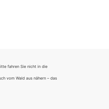
Bitte fahren Sie nicht in die
rsch vom Wald aus nähern – das
Foto: KGA CC BY NC