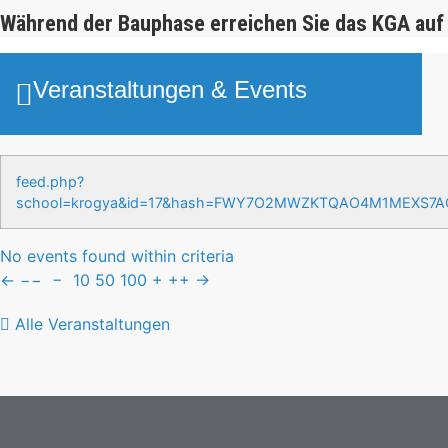
Während der Bauphase erreichen Sie das KGA auf
Veranstaltungen & Events
feed.php?
school=krogya&id=17&hash=FWY7O2MWZKTQAO4M1MEXS7
No events found within criteria
←
−−
−
10
50
100
+
++
→
Alle Veranstaltungen