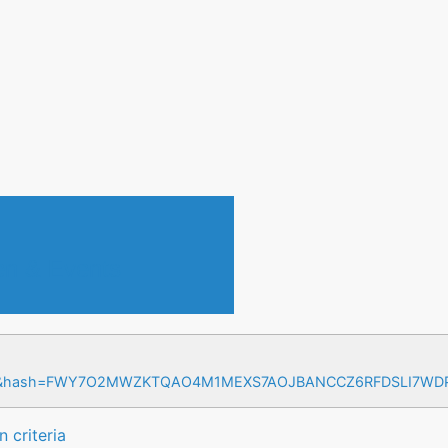
en & Events
=17&hash=FWY7O2MWZKTQAO4M1MEXS7AOJBANCCZ6RFDSLI7W
 criteria