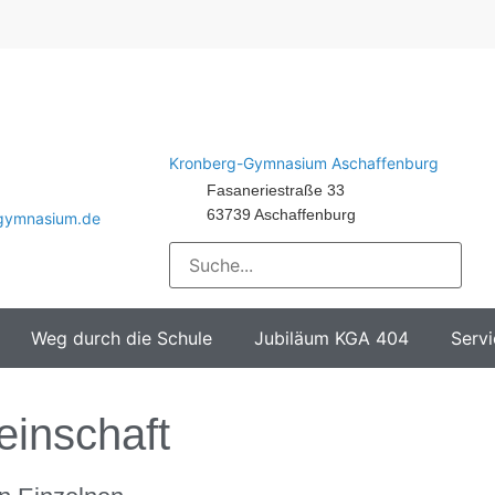
Kronberg-Gymnasium Aschaffenburg
Fasaneriestraße 33
63739 Aschaffenburg
-gymnasium.de
Weg durch die Schule
Jubiläum KGA 404
Servi
inschaft