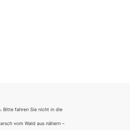
Foto: KGA CC BY NC
n
. Bitte fahren Sie nicht in die
marsch vom Wald aus nähern –