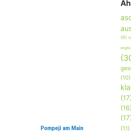
Äh
as
aus
(6)
d
engli
(3
ges
(10)
kl
(17
(16
(17
Pompeji am Main
(11)