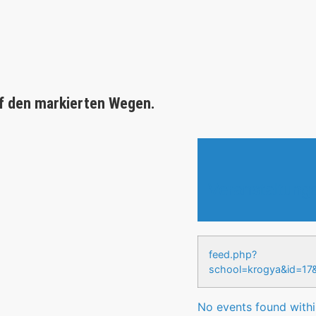
f den markierten Wegen.
Veranstaltung
feed.php?
school=krogya&id
No events found within