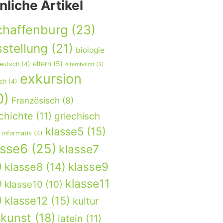
nliche Artikel
chaffenburg
(23)
stellung
(21)
biologie
eltern
(5)
eutsch
(4)
elternbeirat
(3)
exkursion
sch
(4)
0)
Französisch
(8)
chichte
(11)
griechisch
klasse5
(15)
informatik
(4)
asse6
(25)
klasse7
)
klasse9
klasse8
(14)
)
klasse11
klasse10
(10)
)
klasse12
(15)
kultur
kunst
(18)
latein
(11)