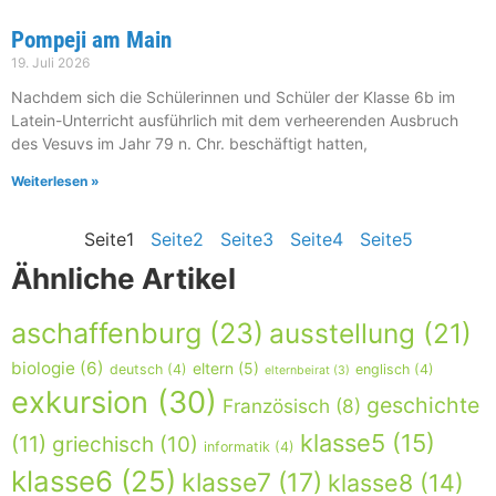
Pompeji am Main
19. Juli 2026
Nachdem sich die Schülerinnen und Schüler der Klasse 6b im
Latein-Unterricht ausführlich mit dem verheerenden Ausbruch
des Vesuvs im Jahr 79 n. Chr. beschäftigt hatten,
Weiterlesen »
Seite
1
Seite
2
Seite
3
Seite
4
Seite
5
Ähnliche Artikel
aschaffenburg
(23)
ausstellung
(21)
biologie
(6)
eltern
(5)
deutsch
(4)
englisch
(4)
elternbeirat
(3)
exkursion
(30)
geschichte
Französisch
(8)
klasse5
(15)
(11)
griechisch
(10)
informatik
(4)
klasse6
(25)
klasse7
(17)
klasse8
(14)