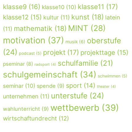
klasse9
(16)
klasse11
(17)
klasse10
(10)
kunst
(18)
klasse12
(15)
kultur
(11)
latein
MINT
(28)
mathematik
(18)
(11)
motivation
(37)
oberstufe
musik
(6)
(24)
projekt
(17)
projekttage
(15)
podcast
(5)
schulfamilie
(21)
pseminar
(8)
radsport
(4)
schulgemeinschaft
(34)
schwimmen
(5)
sport
(14)
seminar
(10)
spende
(9)
theater
(4)
unterstufe
(24)
unternehmen
(11)
wettbewerb
(39)
wahlunterricht
(9)
wirtschaftundrecht
(12)