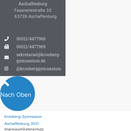
Aschaffenburg
Fasaneriestraße 33
63739 Aschaffenburg
06021/4477960
06021/4477969
sekretariat@kronberg-
gymnasium.de
@kronberggymnasium
Nach Oben
Kronberg-Gymnasium
Aschaffenburg, 2021
Impressum
Datenschutz