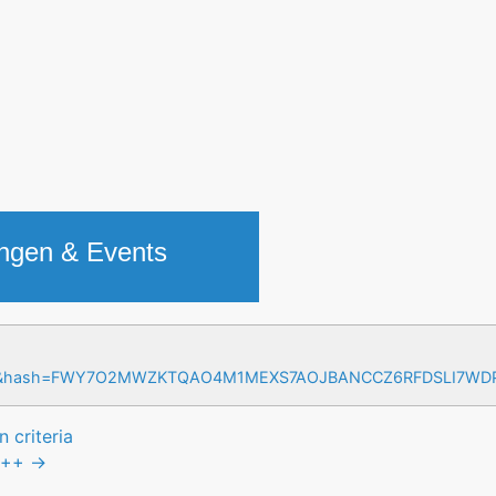
ungen & Events
=17&hash=FWY7O2MWZKTQAO4M1MEXS7AOJBANCCZ6RFDSLI7W
 criteria
++
→