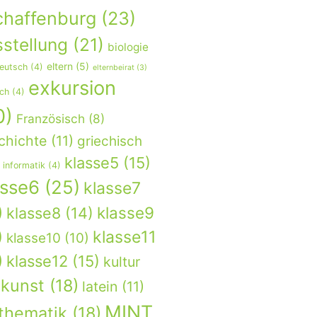
chaffenburg
(23)
stellung
(21)
biologie
eltern
(5)
eutsch
(4)
elternbeirat
(3)
exkursion
sch
(4)
0)
Französisch
(8)
chichte
(11)
griechisch
klasse5
(15)
informatik
(4)
asse6
(25)
klasse7
)
klasse9
klasse8
(14)
)
klasse11
klasse10
(10)
)
klasse12
(15)
kultur
kunst
(18)
latein
(11)
MINT
thematik
(18)