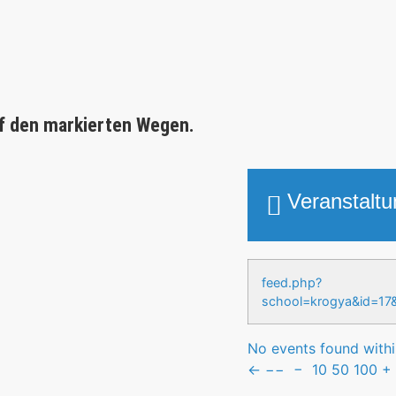
f den markierten Wegen.
Veranstalt
feed.php?
school=krogya&id
No events found within
←
−−
−
10
50
100
+