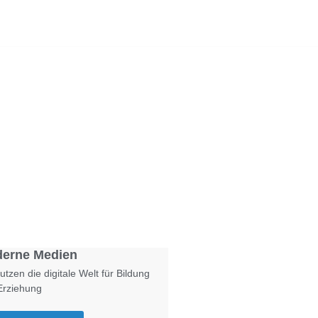
Foto: KGA CC BY NC
erne Medien
utzen die digitale Welt für Bildung
Erziehung