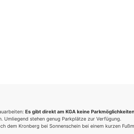
inschaft
auarbeiten:
n
Es gibt direkt am KGA keine Parkmöglichkeite
un. Umliegend stehen genug Parkplätze zur Verfügung.
sammen
 sich dem Kronberg bei Sonnenschein bei einem kurzen Fuß
e