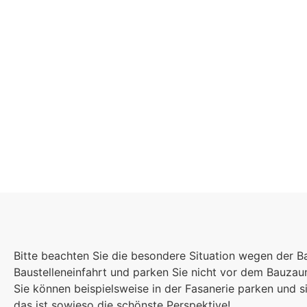
Schulgeme
Bitte beachten Sie die besondere Situation wegen der B
Es kommt auf jede
Baustelleneinfahrt und parken Sie nicht vor dem Bauza
Einzelnen an, zu
Sie können beispielsweise in der Fasanerie parken und
sind wir eine stark
das ist sowieso die schönste Perspektive!