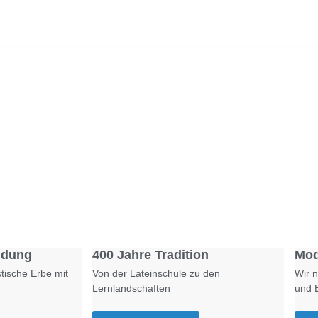
Foto: SchM
Foto: KGA CC BY NC
ldung
400 Jahre Tradition
Mod
tische Erbe mit
Von der Lateinschule zu den
Wir n
Lernlandschaften
und 