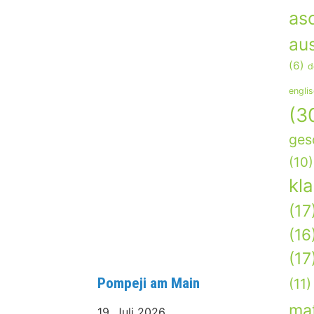
as
aus
(6)
d
engli
(3
ges
(10)
kl
(17
(16
(17
Pompeji am Main
(11)
ma
19. Juli 2026