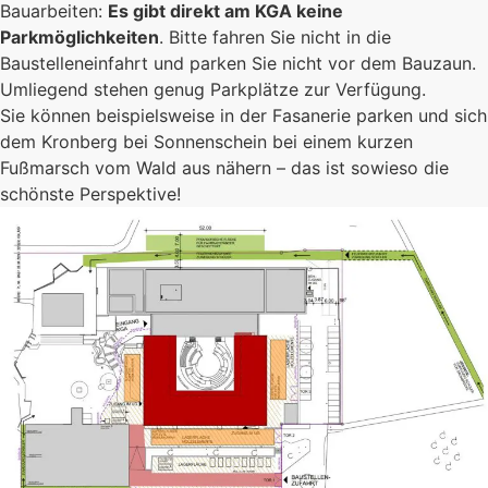
Es kommt auf jeden Einzelnen an, zusammen sind
Bauarbeiten:
Es gibt direkt am KGA keine
wir eine starke Gemeinschaft.
Parkmöglichkeiten
. Bitte fahren Sie nicht in die
Baustelleneinfahrt und parken Sie nicht vor dem Bauzaun.
Mehr erfahren
Umliegend stehen genug Parkplätze zur Verfügung.
Foto: KGA CC BY NC
Sie können beispielsweise in der Fasanerie parken und sich
dem Kronberg bei Sonnenschein bei einem kurzen
Fußmarsch vom Wald aus nähern – das ist sowieso die
schönste Perspektive!