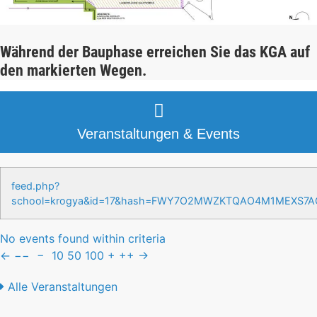
Während der Bauphase erreichen Sie das KGA auf
den markierten Wegen.
Veranstaltungen & Events
feed.php?
school=krogya&id=17&hash=FWY7O2MWZKTQAO4M1MEXS7
No events found within criteria
←
−−
−
10
50
100
+
++
→
Alle Veranstaltungen