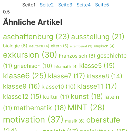
Seite
1
Seite
2
Seite
3
Seite
4
Seite
5
Ähnliche Artikel
aschaffenburg
(23)
ausstellung
(21)
biologie
(6)
eltern
(5)
deutsch
(4)
englisch
(4)
elternbeirat
(3)
exkursion
(30)
geschichte
Französisch
(8)
klasse5
(15)
(11)
griechisch
(10)
informatik
(4)
klasse6
(25)
klasse7
(17)
klasse8
(14)
klasse9
(16)
klasse11
(17)
klasse10
(10)
kunst
(18)
klasse12
(15)
kultur
(11)
latein
MINT
(28)
mathematik
(18)
(11)
motivation
(37)
oberstufe
musik
(6)