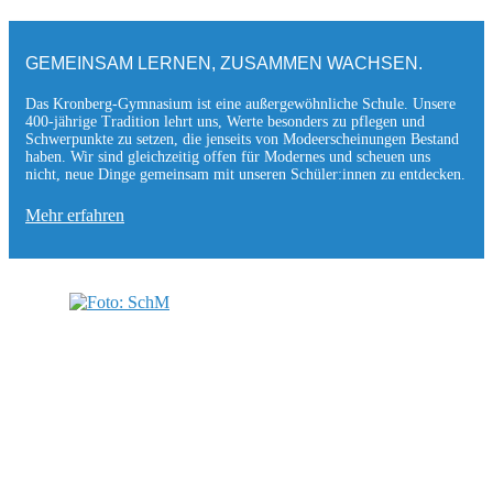
GEMEINSAM LERNEN, ZUSAMMEN WACHSEN.
Das Kronberg-Gymnasium ist eine außergewöhnliche Schule. Unsere
400-jährige Tradition lehrt uns, Werte besonders zu pflegen und
Schwerpunkte zu setzen, die jen­seits von Modeerscheinungen Be­stand
haben. Wir sind gleichzeitig offen für Modernes und scheuen uns
nicht, neue Dinge gemeinsam mit unseren Schüler:innen zu entde­cken.
Mehr erfahren