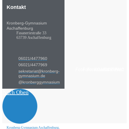
Kontakt
Kronberg-Gymnasium
Aschaffenburg
Fasaneriestraße 33
63739 Aschaffenburg
06021/4477960
06021/4477969
Foto: Fotostudio Rickert
Foto: KGA CC BY NC
Foto: PreC
sekretariat@kronberg-
gymnasium.de
@kronberggymnasium
Nach Oben
Kronberg-Gymnasium Aschaffenburg,