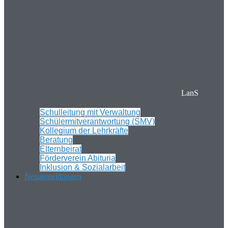
LanS
Schulleitung mit Verwaltung
Schülermitverantwortung (SMV)
Kollegium der Lehrkräfte
Beratung
Elternbeirat
Förderverein Abituria
Inklusion & Sozialarbeit
Neuanmeldungen