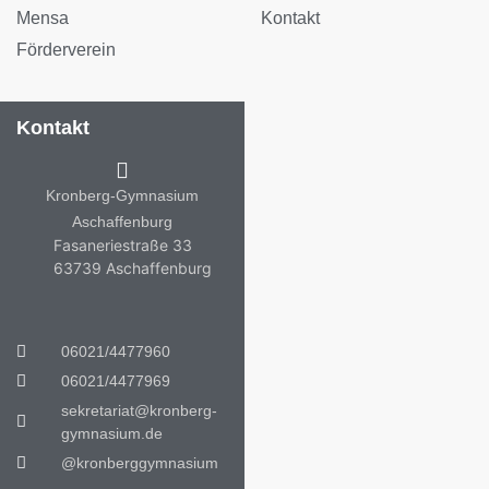
Mensa
Kontakt
Förderverein
Kontakt
Kronberg-Gymnasium
Aschaffenburg
Fasaneriestraße 33
63739 Aschaffenburg
06021/4477960
06021/4477969
sekretariat@kronberg-
gymnasium.de
@kronberggymnasium