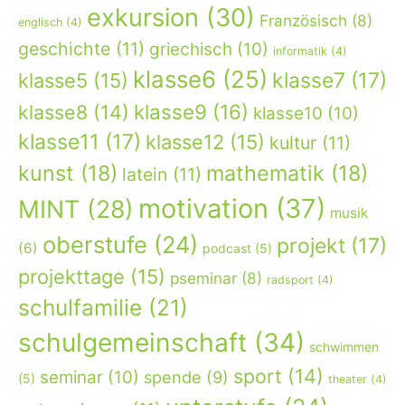
exkursion
(30)
Französisch
(8)
englisch
(4)
geschichte
(11)
griechisch
(10)
informatik
(4)
klasse6
(25)
klasse7
(17)
klasse5
(15)
klasse9
(16)
klasse8
(14)
klasse10
(10)
klasse11
(17)
klasse12
(15)
kultur
(11)
kunst
(18)
mathematik
(18)
latein
(11)
motivation
(37)
MINT
(28)
musik
oberstufe
(24)
projekt
(17)
(6)
podcast
(5)
projekttage
(15)
pseminar
(8)
radsport
(4)
schulfamilie
(21)
schulgemeinschaft
(34)
schwimmen
sport
(14)
seminar
(10)
spende
(9)
(5)
theater
(4)