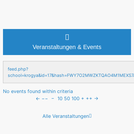
Veranstaltungen & Events
feed.php?
school=krogya&id=17&hash=FWY7O2MWZKTQAO4M1MEXS
No events found within criteria
←
−−
−
10
50
100
+
++
→
Alle Veranstaltungen