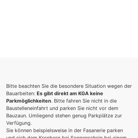
Schulgemeinschaft
Es kommt auf jeden Einzelnen an, zusammen
Bitte beachten Sie die besondere Situation wegen der
sind wir eine starke Gemeinschaft.
Bauarbeiten:
Es gibt direkt am KGA keine
Parkmöglichkeiten
. Bitte fahren Sie nicht in die
Mehr erfahren
Baustelleneinfahrt und parken Sie nicht vor dem
Bauzaun. Umliegend stehen genug Parkplätze zur
Foto: KGA CC BY NC
Verfügung.
Sie können beispielsweise in der Fasanerie parken
und sich dem Kronberg bei Sonnenschein bei einem