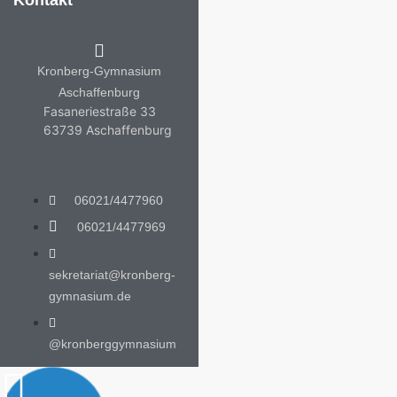
Kontakt
Kronberg-Gymnasium
Aschaffenburg
Fasaneriestraße 33
63739 Aschaffenburg
06021/4477960
06021/4477969
sekretariat@kronberg-
gymnasium.de
@kronberggymnasium