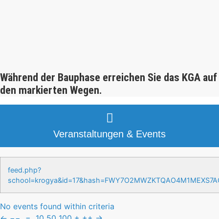
Während der Bauphase erreichen Sie das KGA auf
den markierten Wegen.
Veranstaltungen & Events
feed.php?
school=krogya&id=17&hash=FWY7O2MWZKTQAO4M1MEXS7
No events found within criteria
←
−−
−
10
50
100
+
++
→