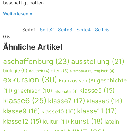
beschäftigt hatten,
Weiterlesen »
Seite
1
Seite
2
Seite
3
Seite
4
Seite
5
Ähnliche Artikel
aschaffenburg
(23)
ausstellung
(21)
biologie
(6)
eltern
(5)
deutsch
(4)
englisch
(4)
elternbeirat
(3)
exkursion
(30)
geschichte
Französisch
(8)
klasse5
(15)
(11)
griechisch
(10)
informatik
(4)
klasse6
(25)
klasse7
(17)
klasse8
(14)
klasse9
(16)
klasse11
(17)
klasse10
(10)
kunst
(18)
klasse12
(15)
kultur
(11)
latein