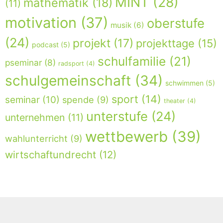
MINT
(28)
mathematik
(18)
(11)
motivation
(37)
oberstufe
musik
(6)
(24)
projekt
(17)
projekttage
(15)
podcast
(5)
schulfamilie
(21)
pseminar
(8)
radsport
(4)
schulgemeinschaft
(34)
schwimmen
(5)
sport
(14)
seminar
(10)
spende
(9)
theater
(4)
unterstufe
(24)
unternehmen
(11)
wettbewerb
(39)
wahlunterricht
(9)
wirtschaftundrecht
(12)