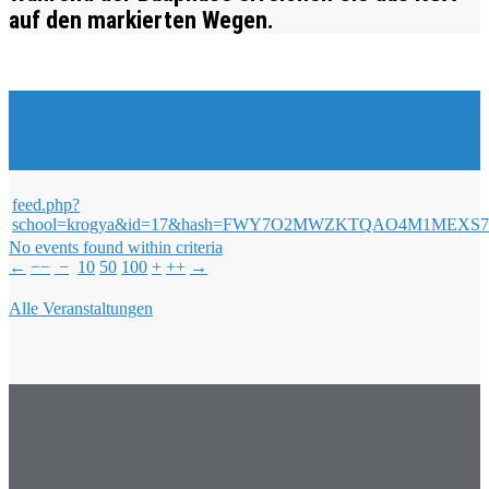
auf den markierten Wegen.
Veranstaltungen & Events
feed.php?
school=krogya&id=17&hash=FWY7O2MWZKTQAO4M1ME
No events found within criteria
←
−−
−
10
50
100
+
++
→
Alle Veranstaltungen