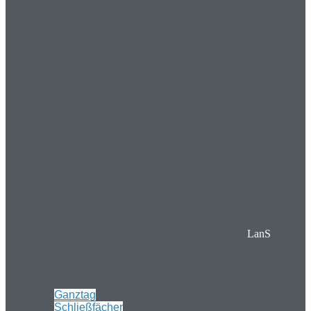
LanS
Ganztag
Schließfächer