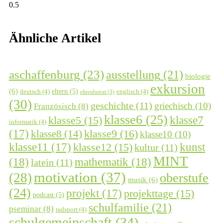
Ähnliche Artikel
aschaffenburg
(23)
ausstellung
(21)
biologie
exkursion
(6)
eltern
(5)
deutsch
(4)
englisch
(4)
elternbeirat
(3)
(30)
geschichte
(11)
griechisch
(10)
Französisch
(8)
klasse6
(25)
klasse7
klasse5
(15)
informatik
(4)
(17)
klasse9
(16)
klasse8
(14)
klasse10
(10)
kunst
klasse11
(17)
klasse12
(15)
kultur
(11)
MINT
(18)
mathematik
(18)
latein
(11)
motivation
(37)
(28)
oberstufe
musik
(6)
(24)
projekt
(17)
projekttage
(15)
podcast
(5)
schulfamilie
(21)
pseminar
(8)
radsport
(4)
schulgemeinschaft
(34)