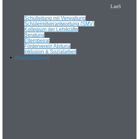
LanS
Schulleitung mit Verwaltung
Schülermitverantwortung (SMV)
Kollegium der Lehrkräfte
Beratung
Elternbeirat
Förderverein Abituria
Inklusion & Sozialarbeit
Neuanmeldungen