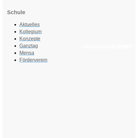
Schule
Aktuelles
Kollegium
Konzepte
Ganztag
Foto: Fotostudio Rickert
Foto: KGA CC BY NC
Foto: PreC
Mensa
Förderverein