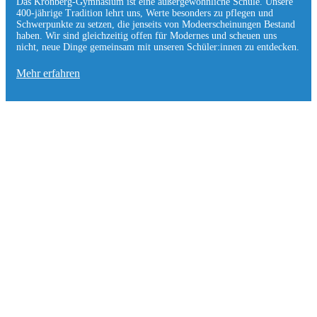
Das Kronberg-Gymnasium ist eine außergewöhnliche Schule. Unsere
400-jährige Tradition lehrt uns, Werte besonders zu pflegen und
Schwerpunkte zu setzen, die jen­seits von Modeerscheinungen Be­stand
haben. Wir sind gleichzeitig offen für Modernes und scheuen uns
nicht, neue Dinge gemeinsam mit unseren Schüler:innen zu entde­cken.
Mehr erfahren