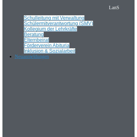
LanS
Schulleitung mit Verwaltung
Schülermitverantwortung (SMV)
Kollegium der Lehrkräfte
Beratung
Elternbeirat
Förderverein Abituria
Inklusion & Sozialarbeit
Neuanmeldungen