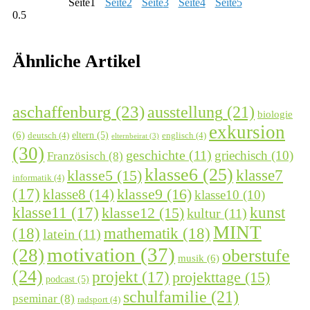
Seite
1
Seite
2
Seite
3
Seite
4
Seite
5
Ähnliche Artikel
aschaffenburg
(23)
ausstellung
(21)
biologie
exkursion
(6)
eltern
(5)
deutsch
(4)
englisch
(4)
elternbeirat
(3)
(30)
geschichte
(11)
griechisch
(10)
Französisch
(8)
klasse6
(25)
klasse7
klasse5
(15)
informatik
(4)
(17)
klasse9
(16)
klasse8
(14)
klasse10
(10)
kunst
klasse11
(17)
klasse12
(15)
kultur
(11)
MINT
(18)
mathematik
(18)
latein
(11)
motivation
(37)
(28)
oberstufe
musik
(6)
(24)
projekt
(17)
projekttage
(15)
podcast
(5)
schulfamilie
(21)
pseminar
(8)
radsport
(4)