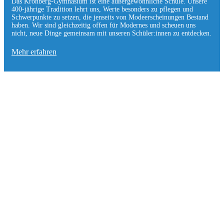
Das Kronberg-Gymnasium ist eine außergewöhnliche Schule. Unsere
400-jährige Tradition lehrt uns, Werte besonders zu pflegen und
Schwerpunkte zu setzen, die jen­seits von Modeerscheinungen Be­stand
haben. Wir sind gleichzeitig offen für Modernes und scheuen uns
nicht, neue Dinge gemeinsam mit unseren Schüler:innen zu entde­cken.
Mehr erfahren