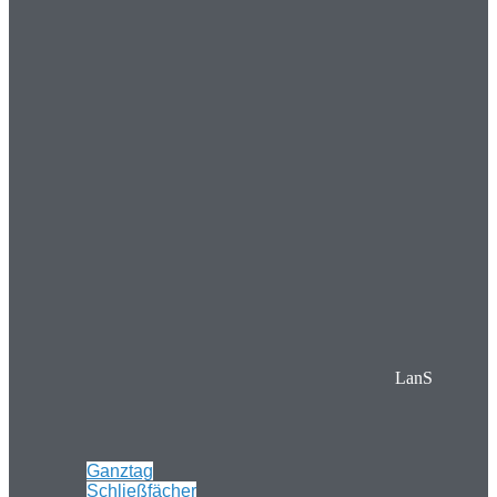
LanS
Ganztag
Schließfächer