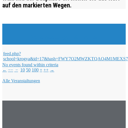
auf den markierten Wegen.
Veranstaltungen & Events
feed.php?
school=krogya&id=17&hash=FWY7O2MWZKTQAO4M1ME
No events found within criteria
←
−−
−
10
50
100
+
++
→
Alle Veranstaltungen