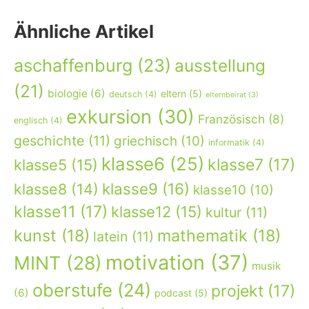
Ähnliche Artikel
aschaffenburg
(23)
ausstellung
(21)
biologie
(6)
eltern
(5)
deutsch
(4)
elternbeirat
(3)
exkursion
(30)
Französisch
(8)
englisch
(4)
geschichte
(11)
griechisch
(10)
informatik
(4)
klasse6
(25)
klasse7
(17)
klasse5
(15)
klasse9
(16)
klasse8
(14)
klasse10
(10)
klasse11
(17)
klasse12
(15)
kultur
(11)
kunst
(18)
mathematik
(18)
latein
(11)
motivation
(37)
MINT
(28)
musik
oberstufe
(24)
projekt
(17)
(6)
podcast
(5)