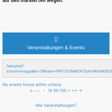
auf den markierten Wegen.
Veranstaltungen & Events
feed.php?
school=krogya&id=17&hash=FWY7O2MWZKTQAO4M1MEXS
No events found within criteria
←
−−
−
10
50
100
+
++
→
Alle Veranstaltungen