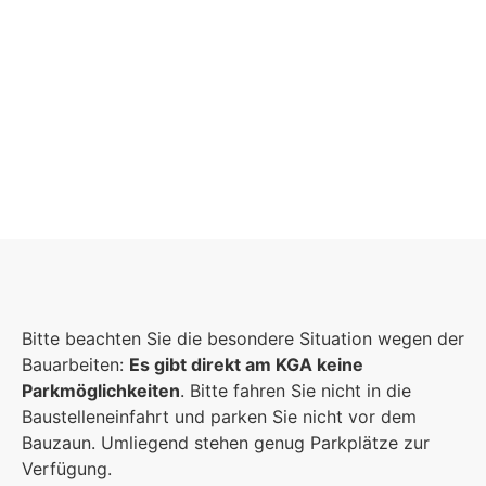
Schulgemeinschaft
Es kommt auf jeden Einzelnen an, zusammen
Bitte beachten Sie die besondere Situation wegen der
sind wir eine starke Gemeinschaft.
Bauarbeiten:
Es gibt direkt am KGA keine
Parkmöglichkeiten
. Bitte fahren Sie nicht in die
Mehr erfahren
Baustelleneinfahrt und parken Sie nicht vor dem
Bauzaun. Umliegend stehen genug Parkplätze zur
Foto: KGA CC BY NC
Verfügung.