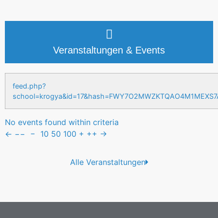
Veranstaltungen & Events
feed.php?
school=krogya&id=17&hash=FWY7O2MWZKTQAO4M1MEXS
No events found within criteria
←
−−
−
10
50
100
+
++
→
Alle Veranstaltungen