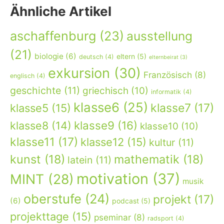
Ähnliche Artikel
aschaffenburg
(23)
ausstellung
(21)
biologie
(6)
eltern
(5)
deutsch
(4)
elternbeirat
(3)
exkursion
(30)
Französisch
(8)
englisch
(4)
geschichte
(11)
griechisch
(10)
informatik
(4)
klasse6
(25)
klasse7
(17)
klasse5
(15)
klasse9
(16)
klasse8
(14)
klasse10
(10)
klasse11
(17)
klasse12
(15)
kultur
(11)
kunst
(18)
mathematik
(18)
latein
(11)
motivation
(37)
MINT
(28)
musik
oberstufe
(24)
projekt
(17)
(6)
podcast
(5)
projekttage
(15)
pseminar
(8)
radsport
(4)