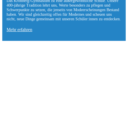
Das Kronberg-Gymnasium ist eine außergewöhnliche Schule. Unsere
400-jährige Tradition lehrt uns, Werte besonders zu pflegen und
Schwerpunkte zu setzen, die jen­seits von Modeerscheinungen Be­stand
haben. Wir sind gleichzeitig offen für Modernes und scheuen uns
nicht, neue Dinge gemeinsam mit unseren Schüler:innen zu entde­cken.
Mehr erfahren