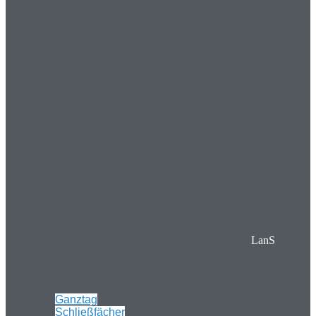
LanS
Ganztag
Schließfächer