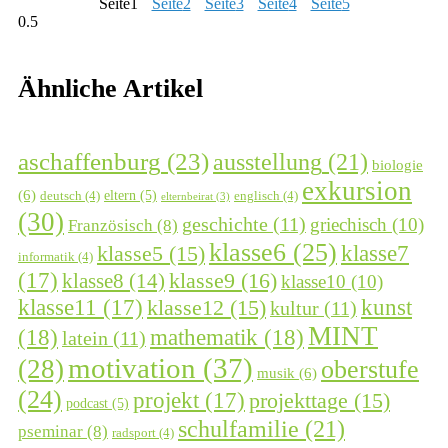
Seite
1
Seite
2
Seite
3
Seite
4
Seite
5
Ähnliche Artikel
aschaffenburg
(23)
ausstellung
(21)
biologie
exkursion
(6)
eltern
(5)
deutsch
(4)
englisch
(4)
elternbeirat
(3)
(30)
geschichte
(11)
griechisch
(10)
Französisch
(8)
klasse6
(25)
klasse7
klasse5
(15)
informatik
(4)
(17)
klasse9
(16)
klasse8
(14)
klasse10
(10)
kunst
klasse11
(17)
klasse12
(15)
kultur
(11)
MINT
(18)
mathematik
(18)
latein
(11)
motivation
(37)
(28)
oberstufe
musik
(6)
(24)
projekt
(17)
projekttage
(15)
podcast
(5)
schulfamilie
(21)
pseminar
(8)
radsport
(4)