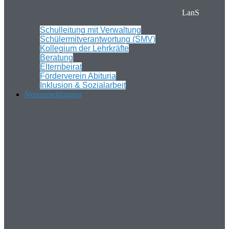
LanS
Schulleitung mit Verwaltung
Schülermitverantwortung (SMV)
Kollegium der Lehrkräfte
Beratung
Elternbeirat
Förderverein Abituria
Inklusion & Sozialarbeit
Neuanmeldungen