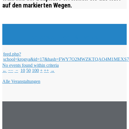
auf den markierten Wegen.
Veranstaltungen & Events
feed.php?
school=krogya&id=17&hash=FWY7O2MWZKTQAO4M1ME
No events found within criteria
←
−−
−
10
50
100
+
++
→
Alle Veranstaltungen