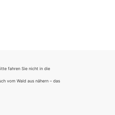
Foto: KGA CC BY NC
Bitte fahren Sie nicht in die
rsch vom Wald aus nähern – das