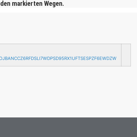
 den markierten Wegen.
AOJBANCCZ6RFDSLI7WDPSD95RX1UFTSESPZF6EWDZW