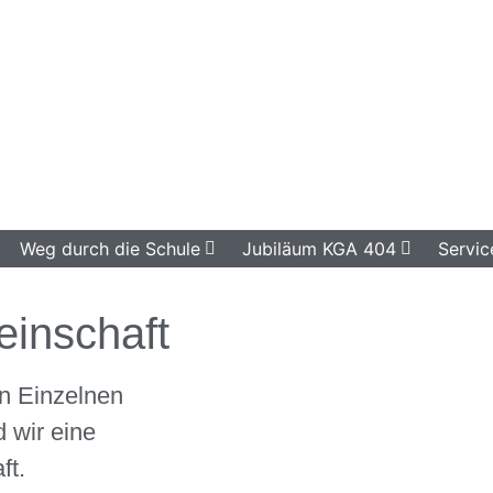
Weg durch die Schule
Jubiläum KGA 404
Servic
inschaft
n Einzelnen
 wir eine
ft.