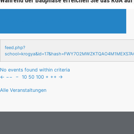
Während der Bauphase erreichen Sie das KGA auf
Veranstaltungen & Events
feed.php?
school=krogya&id=17&hash=FWY7O2MWZKTQAO4M1MEXS7
No events found within criteria
←
−−
−
10
50
100
+
++
→
Alle Veranstaltungen