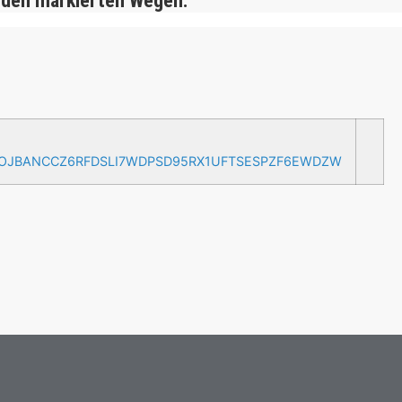
 den markierten Wegen.
AOJBANCCZ6RFDSLI7WDPSD95RX1UFTSESPZF6EWDZW