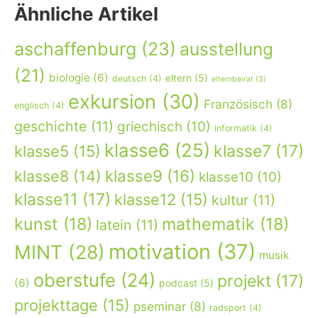
Ähnliche Artikel
aschaffenburg
(23)
ausstellung
(21)
biologie
(6)
eltern
(5)
deutsch
(4)
elternbeirat
(3)
exkursion
(30)
Französisch
(8)
englisch
(4)
geschichte
(11)
griechisch
(10)
informatik
(4)
klasse6
(25)
klasse7
(17)
klasse5
(15)
klasse9
(16)
klasse8
(14)
klasse10
(10)
klasse11
(17)
klasse12
(15)
kultur
(11)
kunst
(18)
mathematik
(18)
latein
(11)
motivation
(37)
MINT
(28)
musik
oberstufe
(24)
projekt
(17)
(6)
podcast
(5)
projekttage
(15)
pseminar
(8)
radsport
(4)