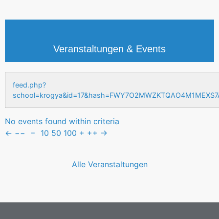
Veranstaltungen & Events
feed.php?
school=krogya&id=17&hash=FWY7O2MWZKTQAO4M1MEXS
No events found within criteria
←
−−
−
10
50
100
+
++
→
Alle Veranstaltungen