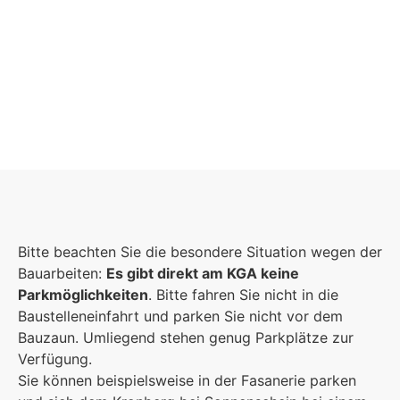
Schulgemeinschaft
Es kommt auf jeden Einzelnen an, zusammen
Bitte beachten Sie die besondere Situation wegen der
sind wir eine starke Gemeinschaft.
Bauarbeiten:
Es gibt direkt am KGA keine
Parkmöglichkeiten
. Bitte fahren Sie nicht in die
Mehr erfahren
Baustelleneinfahrt und parken Sie nicht vor dem
Bauzaun. Umliegend stehen genug Parkplätze zur
Foto: KGA CC BY NC
Verfügung.
Sie können beispielsweise in der Fasanerie parken