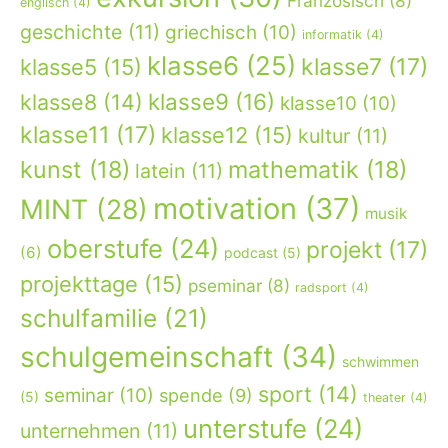
Französisch
(8)
englisch
(4)
geschichte
(11)
griechisch
(10)
informatik
(4)
klasse6
(25)
klasse7
(17)
klasse5
(15)
klasse9
(16)
klasse8
(14)
klasse10
(10)
klasse11
(17)
klasse12
(15)
kultur
(11)
kunst
(18)
mathematik
(18)
latein
(11)
motivation
(37)
MINT
(28)
musik
oberstufe
(24)
projekt
(17)
(6)
podcast
(5)
projekttage
(15)
pseminar
(8)
radsport
(4)
schulfamilie
(21)
schulgemeinschaft
(34)
schwimmen
sport
(14)
seminar
(10)
spende
(9)
(5)
theater
(4)
unterstufe
(24)
unternehmen
(11)