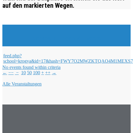
auf den markierten Wegen.
Veranstaltungen & Events
feed.php?
school=krogya&id=17&hash=FWY7O2MWZKTQAO4M1ME
No events found within criteria
←
−−
−
10
50
100
+
++
→
Alle Veranstaltungen