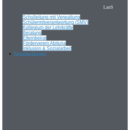
LanS
Schulleitung mit Verwaltung
Schülermitverantwortung (SMV)
Kollegium der Lehrkräfte
Beratung
Elternbeirat
Förderverein Abituria
Inklusion & Sozialarbeit
Neuanmeldungen