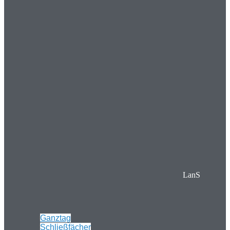
LanS
Ganztag
Schließfächer