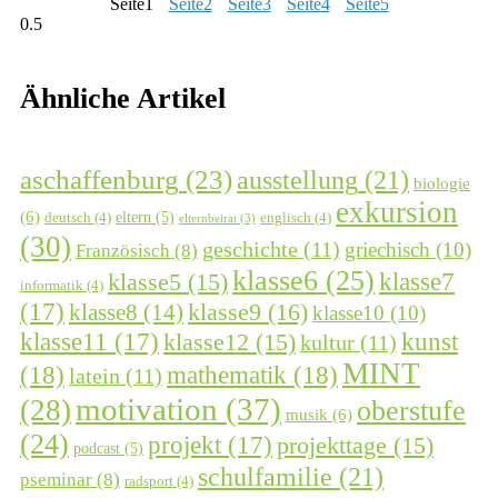
Seite
1
Seite
2
Seite
3
Seite
4
Seite
5
Ähnliche Artikel
aschaffenburg
(23)
ausstellung
(21)
biologie
exkursion
(6)
eltern
(5)
deutsch
(4)
englisch
(4)
elternbeirat
(3)
(30)
geschichte
(11)
griechisch
(10)
Französisch
(8)
klasse6
(25)
klasse7
klasse5
(15)
informatik
(4)
(17)
klasse9
(16)
klasse8
(14)
klasse10
(10)
kunst
klasse11
(17)
klasse12
(15)
kultur
(11)
MINT
(18)
mathematik
(18)
latein
(11)
motivation
(37)
(28)
oberstufe
musik
(6)
(24)
projekt
(17)
projekttage
(15)
podcast
(5)
schulfamilie
(21)
pseminar
(8)
radsport
(4)