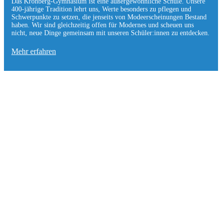
Das Kronberg-Gymnasium ist eine außergewöhnliche Schule. Unsere
400-jährige Tradition lehrt uns, Werte besonders zu pflegen und
Schwerpunkte zu setzen, die jen­seits von Modeerscheinungen Be­stand
haben. Wir sind gleichzeitig offen für Modernes und scheuen uns
nicht, neue Dinge gemeinsam mit unseren Schüler:innen zu entde­cken.
Mehr erfahren