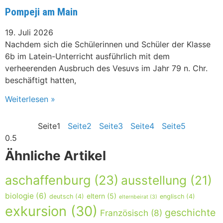
Pompeji am Main
19. Juli 2026
Nachdem sich die Schülerinnen und Schüler der Klasse
6b im Latein-Unterricht ausführlich mit dem
verheerenden Ausbruch des Vesuvs im Jahr 79 n. Chr.
beschäftigt hatten,
Weiterlesen »
Seite
1
Seite
2
Seite
3
Seite
4
Seite
5
Ähnliche Artikel
aschaffenburg
(23)
ausstellung
(21)
biologie
(6)
eltern
(5)
deutsch
(4)
englisch
(4)
elternbeirat
(3)
exkursion
(30)
geschichte
Französisch
(8)