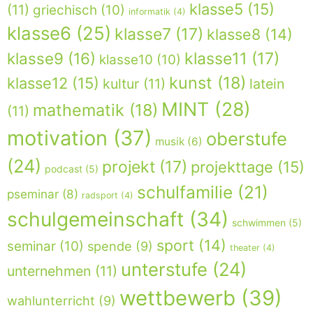
klasse5
(15)
(11)
griechisch
(10)
informatik
(4)
klasse6
(25)
klasse7
(17)
klasse8
(14)
klasse9
(16)
klasse11
(17)
klasse10
(10)
kunst
(18)
klasse12
(15)
kultur
(11)
latein
MINT
(28)
mathematik
(18)
(11)
motivation
(37)
oberstufe
musik
(6)
(24)
projekt
(17)
projekttage
(15)
podcast
(5)
schulfamilie
(21)
pseminar
(8)
radsport
(4)
schulgemeinschaft
(34)
schwimmen
(5)
sport
(14)
seminar
(10)
spende
(9)
theater
(4)
unterstufe
(24)
unternehmen
(11)
wettbewerb
(39)
wahlunterricht
(9)